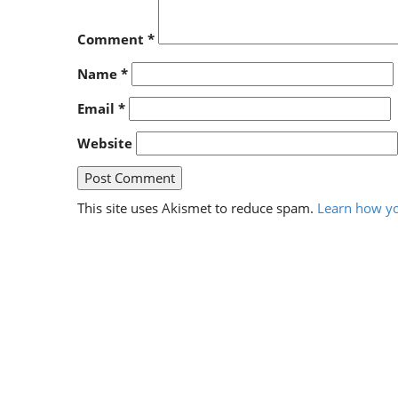
Comment
*
Name
*
Email
*
Website
This site uses Akismet to reduce spam.
Learn how yo