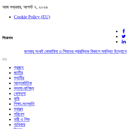
আজ শুক্রবার, আগস্ট ৭, ২০২৬
Cookie Policy (EU)
দেশের খবর
শিরোনাম
যুক্ত থাকুন দেশের সঙ্গে
জলবায়ু সংকট মোকাবিলা ও শিশুদের প্রারম্ভিক বিকাশে সমন্বিত উদ্যোগের 
Toggle
navigation
প্রচ্ছদ
জাতীয়
স্থানীয়
আন্তর্জাতিক
ব্যবসা-বাণিজ্য
খেলাধুলা
কৃষি
শিক্ষা-সংস্কৃতি
স্বাস্থ্য
পরিবেশ
নারী ও শিশু
অধিকার