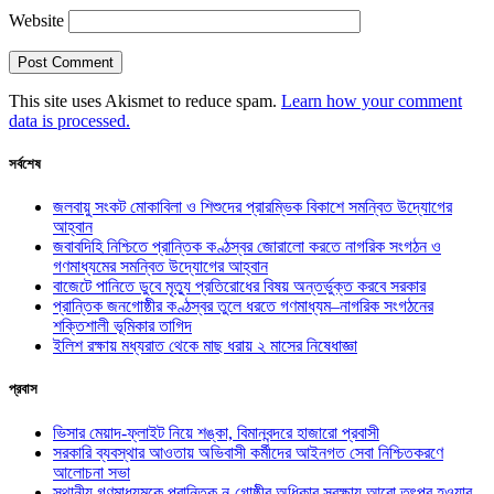
Website
This site uses Akismet to reduce spam.
Learn how your comment
data is processed.
সর্বশেষ
জলবায়ু সংকট মোকাবিলা ও শিশুদের প্রারম্ভিক বিকাশে সমন্বিত উদ্যোগের
আহ্বান
জবাবদিহি নিশ্চিতে প্রান্তিক কণ্ঠস্বর জোরালো করতে নাগরিক সংগঠন ও
গণমাধ্যমের সমন্বিত উদ্যোগের আহ্বান
বাজেটে পানিতে ডুবে মৃত্যু প্রতিরোধের বিষয় অন্তর্ভুক্ত করবে সরকার
প্রান্তিক জনগোষ্ঠীর কণ্ঠস্বর তুলে ধরতে গণমাধ্যম–নাগরিক সংগঠনের
শক্তিশালী ভূমিকার তাগিদ
ইলিশ রক্ষায় মধ্যরাত থেকে মাছ ধরায় ২ মাসের নিষেধাজ্ঞা
প্রবাস
ভিসার মেয়াদ-ফ্লাইট নিয়ে শঙ্কা, বিমানবন্দরে হাজারো প্রবাসী
সরকারি ব্যবস্থার আওতায় অভিবাসী কর্মীদের আইনগত সেবা নিশ্চিতকরণে
আলোচনা সভা
স্থানীয় গণমাধ্যমকে প্রান্তিক নৃ-গোষ্ঠীর অধিকার সুরক্ষায় আরো তৎপর হওয়ার