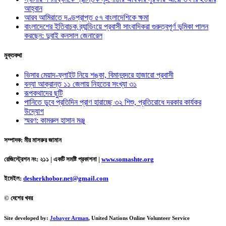
আহ্বান
আরব আমিরাতে দণ্ডপ্রাপ্ত ৫৭ বাংলাদেশিকে ক্ষমা
বাংলাদেশের ইতিবাচক ব্র্যান্ডিংয়ে প্রবাসী সাংবাদিকরা গুরুত্বপূর্ণ ভূমিকা পালন
করছেন: দুবাই কনসাল জেনারেল
মুক্তকথা
ভিসার মেয়াদ-ফ্লাইট নিয়ে শঙ্কা, বিমানবন্দরে হাজারো প্রবাসী
বন্যা আক্রান্ত ১১ জেলায় নিহতের সংখ্যা ৩১
রূপকথাদের ছুটি
পানিতে ডুবে প্রতিদিন প্রাণ হারাচ্ছে ৩২ শিশু, প্রতিরোধে দরকার কার্যকর
উদ্যোগ
স্মরণ: কামরুল হাসান মঞ্জু
সম্পাদক: মীর মাসরুর জামান
রেজিস্ট্রেশন নং: ২১১ | একটি সমষ্টি প্রকাশনা
|
www.somashte.org
ইমেইল:
desherkhobor.net@gmail.com
© দেশের খবর
Site developed by:
Jobayer Arman
, United Nations Online Volunteer Service