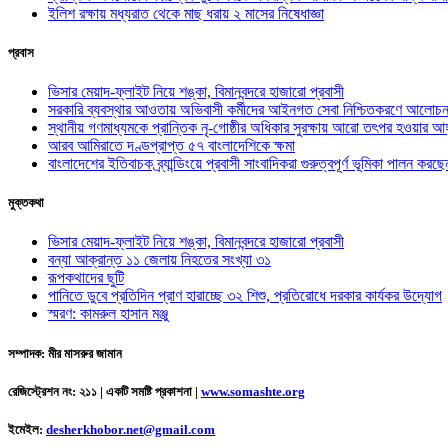
ইলিশ রক্ষায় মধ্যরাত থেকে মাছ ধরায় ২ মাসের নিষেধাজ্ঞা
প্রবাস
ভিসার মেয়াদ-ফ্লাইট নিয়ে শঙ্কা, বিমানবন্দরে হাজারো প্রবাসী
সরকারি ব্যবস্থার আওতায় অভিবাসী কর্মীদের আইনগত সেবা নিশ্চিতকরণে আলোচন
স্থানীয় গণমাধ্যমকে প্রান্তিক নৃ-গোষ্ঠীর অধিকার সুরক্ষায় আরো তৎপর হওয়ার আহ
আরব আমিরাতে দণ্ডপ্রাপ্ত ৫৭ বাংলাদেশিকে ক্ষমা
বাংলাদেশের ইতিবাচক ব্র্যান্ডিংয়ে প্রবাসী সাংবাদিকরা গুরুত্বপূর্ণ ভূমিকা পালন ক
মুক্তকথা
ভিসার মেয়াদ-ফ্লাইট নিয়ে শঙ্কা, বিমানবন্দরে হাজারো প্রবাসী
বন্যা আক্রান্ত ১১ জেলায় নিহতের সংখ্যা ৩১
রূপকথাদের ছুটি
পানিতে ডুবে প্রতিদিন প্রাণ হারাচ্ছে ৩২ শিশু, প্রতিরোধে দরকার কার্যকর উদ্যোগ
স্মরণ: কামরুল হাসান মঞ্জু
সম্পাদক: মীর মাসরুর জামান
রেজিস্ট্রেশন নং: ২১১ | একটি সমষ্টি প্রকাশনা
|
www.somashte.org
ইমেইল:
desherkhobor.net@gmail.com