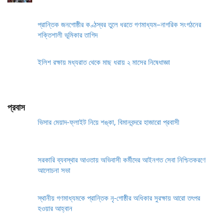
প্রান্তিক জনগোষ্ঠীর কণ্ঠস্বর তুলে ধরতে গণমাধ্যম–নাগরিক সংগঠনের
শক্তিশালী ভূমিকার তাগিদ
ইলিশ রক্ষায় মধ্যরাত থেকে মাছ ধরায় ২ মাসের নিষেধাজ্ঞা
প্রবাস
ভিসার মেয়াদ-ফ্লাইট নিয়ে শঙ্কা, বিমানবন্দরে হাজারো প্রবাসী
সরকারি ব্যবস্থার আওতায় অভিবাসী কর্মীদের আইনগত সেবা নিশ্চিতকরণে
আলোচনা সভা
স্থানীয় গণমাধ্যমকে প্রান্তিক নৃ-গোষ্ঠীর অধিকার সুরক্ষায় আরো তৎপর
হওয়ার আহ্বান