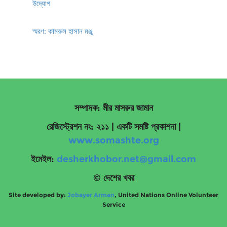
উদ্যোগ
স্মরণ: কামরুল হাসান মঞ্জু
সম্পাদক: মীর মাসরুর জামান
রেজিস্ট্রেশন নং: ২১১ | একটি সমষ্টি প্রকাশনা
|
www.somashte.org
ইমেইল:
desherkhobor.net@gmail.com
© দেশের খবর
Site developed by:
Jobayer Arman
, United Nations Online Volunteer
Service