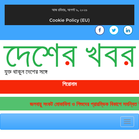
আজ রবিবার, আগস্ট ৯, ২০২৬
Cookie Policy (EU)
দেশের খবর
যুক্ত থাকুন দেশের সঙ্গে
শিরোনাম
জলবায়ু সংকট মোকাবিলা ও শিশুদের প্রারম্ভিক বিকাশে সমন্বিত উ
Toggl
navig