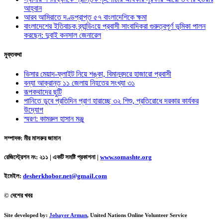
আহ্বান
আরব আমিরাতে দণ্ডপ্রাপ্ত ৫৭ বাংলাদেশিকে ক্ষমা
বাংলাদেশের ইতিবাচক ব্র্যান্ডিংয়ে প্রবাসী সাংবাদিকরা গুরুত্বপূর্ণ ভূমিকা পালন
করছেন: দুবাই কনসাল জেনারেল
মুক্তকথা
ভিসার মেয়াদ-ফ্লাইট নিয়ে শঙ্কা, বিমানবন্দরে হাজারো প্রবাসী
বন্যা আক্রান্ত ১১ জেলায় নিহতের সংখ্যা ৩১
রূপকথাদের ছুটি
পানিতে ডুবে প্রতিদিন প্রাণ হারাচ্ছে ৩২ শিশু, প্রতিরোধে দরকার কার্যকর
উদ্যোগ
স্মরণ: কামরুল হাসান মঞ্জু
সম্পাদক: মীর মাসরুর জামান
রেজিস্ট্রেশন নং: ২১১ | একটি সমষ্টি প্রকাশনা
|
www.somashte.org
ইমেইল:
desherkhobor.net@gmail.com
© দেশের খবর
Site developed by:
Jobayer Arman
, United Nations Online Volunteer Service