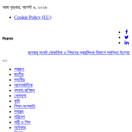
আজ বৃহঃবার, আগস্ট ৬, ২০২৬
Cookie Policy (EU)
দেশের খবর
শিরোনাম
যুক্ত থাকুন দেশের সঙ্গে
জলবায়ু সংকট মোকাবিলা ও শিশুদের প্রারম্ভিক বিকাশে সমন্বিত উদ্যোগে
Toggle
navigation
প্রচ্ছদ
জাতীয়
স্থানীয়
আন্তর্জাতিক
ব্যবসা-বাণিজ্য
খেলাধুলা
কৃষি
শিক্ষা-সংস্কৃতি
স্বাস্থ্য
পরিবেশ
নারী ও শিশু
অধিকার