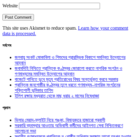
Website
This site uses Akismet to reduce spam.
Learn how your comment
data is processed.
সর্বশেষ
জলবায়ু সংকট মোকাবিলা ও শিশুদের প্রারম্ভিক বিকাশে সমন্বিত উদ্যোগের
আহ্বান
জবাবদিহি নিশ্চিতে প্রান্তিক কণ্ঠস্বর জোরালো করতে নাগরিক সংগঠন ও
গণমাধ্যমের সমন্বিত উদ্যোগের আহ্বান
বাজেটে পানিতে ডুবে মৃত্যু প্রতিরোধের বিষয় অন্তর্ভুক্ত করবে সরকার
প্রান্তিক জনগোষ্ঠীর কণ্ঠস্বর তুলে ধরতে গণমাধ্যম–নাগরিক সংগঠনের
শক্তিশালী ভূমিকার তাগিদ
ইলিশ রক্ষায় মধ্যরাত থেকে মাছ ধরায় ২ মাসের নিষেধাজ্ঞা
প্রবাস
ভিসার মেয়াদ-ফ্লাইট নিয়ে শঙ্কা, বিমানবন্দরে হাজারো প্রবাসী
সরকারি ব্যবস্থার আওতায় অভিবাসী কর্মীদের আইনগত সেবা নিশ্চিতকরণে
আলোচনা সভা
স্থানীয় গণমাধ্যমকে প্রান্তিক নৃ-গোষ্ঠীর অধিকার সুরক্ষায় আরো তৎপর হওয়ার