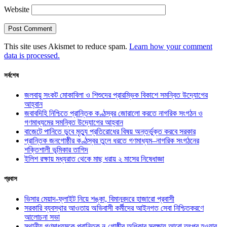
Website
This site uses Akismet to reduce spam.
Learn how your comment
data is processed.
সর্বশেষ
জলবায়ু সংকট মোকাবিলা ও শিশুদের প্রারম্ভিক বিকাশে সমন্বিত উদ্যোগের
আহ্বান
জবাবদিহি নিশ্চিতে প্রান্তিক কণ্ঠস্বর জোরালো করতে নাগরিক সংগঠন ও
গণমাধ্যমের সমন্বিত উদ্যোগের আহ্বান
বাজেটে পানিতে ডুবে মৃত্যু প্রতিরোধের বিষয় অন্তর্ভুক্ত করবে সরকার
প্রান্তিক জনগোষ্ঠীর কণ্ঠস্বর তুলে ধরতে গণমাধ্যম–নাগরিক সংগঠনের
শক্তিশালী ভূমিকার তাগিদ
ইলিশ রক্ষায় মধ্যরাত থেকে মাছ ধরায় ২ মাসের নিষেধাজ্ঞা
প্রবাস
ভিসার মেয়াদ-ফ্লাইট নিয়ে শঙ্কা, বিমানবন্দরে হাজারো প্রবাসী
সরকারি ব্যবস্থার আওতায় অভিবাসী কর্মীদের আইনগত সেবা নিশ্চিতকরণে
আলোচনা সভা
স্থানীয় গণমাধ্যমকে প্রান্তিক নৃ-গোষ্ঠীর অধিকার সুরক্ষায় আরো তৎপর হওয়ার