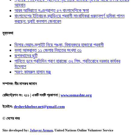
আহ্বান
আরব আমিরাতে দণ্ডপ্রাপ্ত ৫৭ বাংলাদেশিকে ক্ষমা
বাংলাদেশের ইতিবাচক ব্র্যান্ডিংয়ে প্রবাসী সাংবাদিকরা গুরুত্বপূর্ণ ভূমিকা পালন
করছেন: দুবাই কনসাল জেনারেল
মুক্তকথা
ভিসার মেয়াদ-ফ্লাইট নিয়ে শঙ্কা, বিমানবন্দরে হাজারো প্রবাসী
বন্যা আক্রান্ত ১১ জেলায় নিহতের সংখ্যা ৩১
রূপকথাদের ছুটি
পানিতে ডুবে প্রতিদিন প্রাণ হারাচ্ছে ৩২ শিশু, প্রতিরোধে দরকার কার্যকর
উদ্যোগ
স্মরণ: কামরুল হাসান মঞ্জু
সম্পাদক: মীর মাসরুর জামান
রেজিস্ট্রেশন নং: ২১১ | একটি সমষ্টি প্রকাশনা
|
www.somashte.org
ইমেইল:
desherkhobor.net@gmail.com
© দেশের খবর
Site developed by:
Jobayer Arman
, United Nations Online Volunteer Service