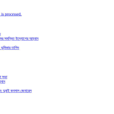
is processed.
ন
মের সমন্বিত উদ্যোগের আহ্বান
 ভূমিকার তাগিদ
া সভা
্বান
রছেন: দুবাই কনসাল জেনারেল