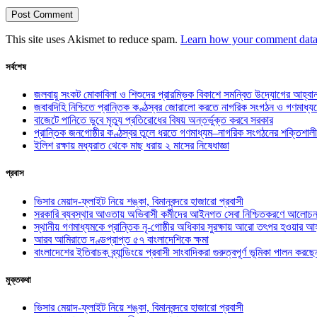
This site uses Akismet to reduce spam.
Learn how your comment data 
সর্বশেষ
জলবায়ু সংকট মোকাবিলা ও শিশুদের প্রারম্ভিক বিকাশে সমন্বিত উদ্যোগের আহ্বা
জবাবদিহি নিশ্চিতে প্রান্তিক কণ্ঠস্বর জোরালো করতে নাগরিক সংগঠন ও গণমাধ্য
বাজেটে পানিতে ডুবে মৃত্যু প্রতিরোধের বিষয় অন্তর্ভুক্ত করবে সরকার
প্রান্তিক জনগোষ্ঠীর কণ্ঠস্বর তুলে ধরতে গণমাধ্যম–নাগরিক সংগঠনের শক্তিশালী
ইলিশ রক্ষায় মধ্যরাত থেকে মাছ ধরায় ২ মাসের নিষেধাজ্ঞা
প্রবাস
ভিসার মেয়াদ-ফ্লাইট নিয়ে শঙ্কা, বিমানবন্দরে হাজারো প্রবাসী
সরকারি ব্যবস্থার আওতায় অভিবাসী কর্মীদের আইনগত সেবা নিশ্চিতকরণে আলোচন
স্থানীয় গণমাধ্যমকে প্রান্তিক নৃ-গোষ্ঠীর অধিকার সুরক্ষায় আরো তৎপর হওয়ার আহ
আরব আমিরাতে দণ্ডপ্রাপ্ত ৫৭ বাংলাদেশিকে ক্ষমা
বাংলাদেশের ইতিবাচক ব্র্যান্ডিংয়ে প্রবাসী সাংবাদিকরা গুরুত্বপূর্ণ ভূমিকা পালন ক
মুক্তকথা
ভিসার মেয়াদ-ফ্লাইট নিয়ে শঙ্কা, বিমানবন্দরে হাজারো প্রবাসী