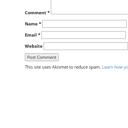
Comment
*
Name
*
Email
*
Website
This site uses Akismet to reduce spam.
Learn how yo