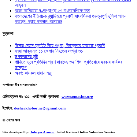
আহ্বান
আরব আমিরাতে দণ্ডপ্রাপ্ত ৫৭ বাংলাদেশিকে ক্ষমা
বাংলাদেশের ইতিবাচক ব্র্যান্ডিংয়ে প্রবাসী সাংবাদিকরা গুরুত্বপূর্ণ ভূমিকা পালন
করছেন: দুবাই কনসাল জেনারেল
মুক্তকথা
ভিসার মেয়াদ-ফ্লাইট নিয়ে শঙ্কা, বিমানবন্দরে হাজারো প্রবাসী
বন্যা আক্রান্ত ১১ জেলায় নিহতের সংখ্যা ৩১
রূপকথাদের ছুটি
পানিতে ডুবে প্রতিদিন প্রাণ হারাচ্ছে ৩২ শিশু, প্রতিরোধে দরকার কার্যকর
উদ্যোগ
স্মরণ: কামরুল হাসান মঞ্জু
সম্পাদক: মীর মাসরুর জামান
রেজিস্ট্রেশন নং: ২১১ | একটি সমষ্টি প্রকাশনা
|
www.somashte.org
ইমেইল:
desherkhobor.net@gmail.com
© দেশের খবর
Site developed by:
Jobayer Arman
, United Nations Online Volunteer Service