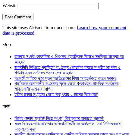
Website
This site uses Akismet to reduce spam.
Learn how your comment
data is processed.
সর্বশেষ
জলবায়ু সংকট মোকাবিলা ও শিশুদের প্রারম্ভিক বিকাশে সমন্বিত উদ্যোগের
আহ্বান
জবাবদিহি নিশ্চিতে প্রান্তিক কণ্ঠস্বর জোরালো করতে নাগরিক সংগঠন ও
গণমাধ্যমের সমন্বিত উদ্যোগের আহ্বান
বাজেটে পানিতে ডুবে মৃত্যু প্রতিরোধের বিষয় অন্তর্ভুক্ত করবে সরকার
প্রান্তিক জনগোষ্ঠীর কণ্ঠস্বর তুলে ধরতে গণমাধ্যম–নাগরিক সংগঠনের
শক্তিশালী ভূমিকার তাগিদ
ইলিশ রক্ষায় মধ্যরাত থেকে মাছ ধরায় ২ মাসের নিষেধাজ্ঞা
প্রবাস
ভিসার মেয়াদ-ফ্লাইট নিয়ে শঙ্কা, বিমানবন্দরে হাজারো প্রবাসী
সরকারি ব্যবস্থার আওতায় অভিবাসী কর্মীদের আইনগত সেবা নিশ্চিতকরণে
আলোচনা সভা
স্থানীয় গণমাধ্যমকে প্রান্তিক নৃ-গোষ্ঠীর অধিকার সুরক্ষায় আরো তৎপর হওয়ার