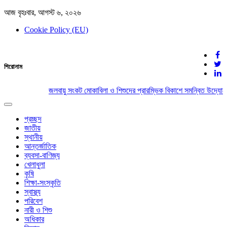
আজ বৃহঃবার, আগস্ট ৬, ২০২৬
Cookie Policy (EU)
দেশের খবর
শিরোনাম
যুক্ত থাকুন দেশের সঙ্গে
জলবায়ু সংকট মোকাবিলা ও শিশুদের প্রারম্ভিক বিকাশে সমন্বিত উদ্যোগে
Toggle
navigation
প্রচ্ছদ
জাতীয়
স্থানীয়
আন্তর্জাতিক
ব্যবসা-বাণিজ্য
খেলাধুলা
কৃষি
শিক্ষা-সংস্কৃতি
স্বাস্থ্য
পরিবেশ
নারী ও শিশু
অধিকার