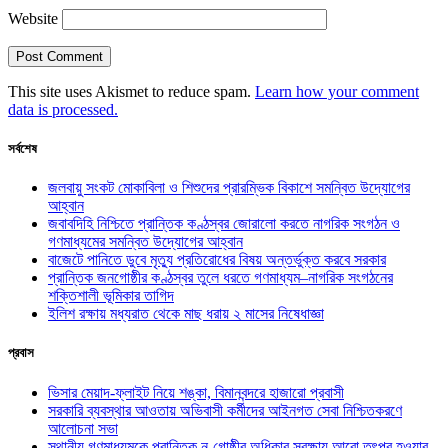
Website
This site uses Akismet to reduce spam.
Learn how your comment
data is processed.
সর্বশেষ
জলবায়ু সংকট মোকাবিলা ও শিশুদের প্রারম্ভিক বিকাশে সমন্বিত উদ্যোগের
আহ্বান
জবাবদিহি নিশ্চিতে প্রান্তিক কণ্ঠস্বর জোরালো করতে নাগরিক সংগঠন ও
গণমাধ্যমের সমন্বিত উদ্যোগের আহ্বান
বাজেটে পানিতে ডুবে মৃত্যু প্রতিরোধের বিষয় অন্তর্ভুক্ত করবে সরকার
প্রান্তিক জনগোষ্ঠীর কণ্ঠস্বর তুলে ধরতে গণমাধ্যম–নাগরিক সংগঠনের
শক্তিশালী ভূমিকার তাগিদ
ইলিশ রক্ষায় মধ্যরাত থেকে মাছ ধরায় ২ মাসের নিষেধাজ্ঞা
প্রবাস
ভিসার মেয়াদ-ফ্লাইট নিয়ে শঙ্কা, বিমানবন্দরে হাজারো প্রবাসী
সরকারি ব্যবস্থার আওতায় অভিবাসী কর্মীদের আইনগত সেবা নিশ্চিতকরণে
আলোচনা সভা
স্থানীয় গণমাধ্যমকে প্রান্তিক নৃ-গোষ্ঠীর অধিকার সুরক্ষায় আরো তৎপর হওয়ার