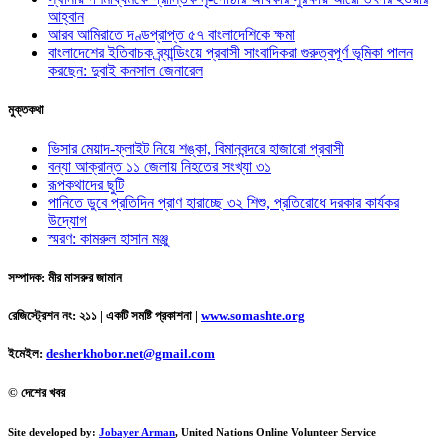
আহ্বান
আরব আমিরাতে দণ্ডপ্রাপ্ত ৫৭ বাংলাদেশিকে ক্ষমা
বাংলাদেশের ইতিবাচক ব্র্যান্ডিংয়ে প্রবাসী সাংবাদিকরা গুরুত্বপূর্ণ ভূমিকা পালন
করছেন: দুবাই কনসাল জেনারেল
মুক্তকথা
ভিসার মেয়াদ-ফ্লাইট নিয়ে শঙ্কা, বিমানবন্দরে হাজারো প্রবাসী
বন্যা আক্রান্ত ১১ জেলায় নিহতের সংখ্যা ৩১
রূপকথাদের ছুটি
পানিতে ডুবে প্রতিদিন প্রাণ হারাচ্ছে ৩২ শিশু, প্রতিরোধে দরকার কার্যকর
উদ্যোগ
স্মরণ: কামরুল হাসান মঞ্জু
সম্পাদক: মীর মাসরুর জামান
রেজিস্ট্রেশন নং: ২১১ | একটি সমষ্টি প্রকাশনা
|
www.somashte.org
ইমেইল:
desherkhobor.net@gmail.com
© দেশের খবর
Site developed by:
Jobayer Arman
, United Nations Online Volunteer Service