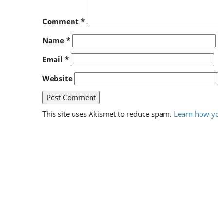
Comment
*
Name
*
Email
*
Website
This site uses Akismet to reduce spam.
Learn how yo