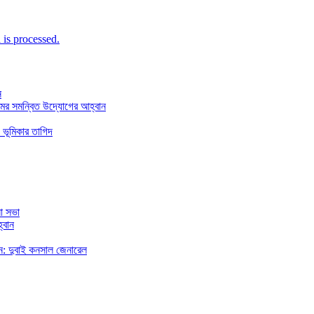
is processed.
ন
মের সমন্বিত উদ্যোগের আহ্বান
 ভূমিকার তাগিদ
া সভা
্বান
রছেন: দুবাই কনসাল জেনারেল