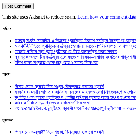
This site uses Akismet to reduce spam.
Learn how your comment data 
সর্বশেষ
জলবায়ু সংকট মোকাবিলা ও শিশুদের প্রারম্ভিক বিকাশে সমন্বিত উদ্যোগের আহ্বা
জবাবদিহি নিশ্চিতে প্রান্তিক কণ্ঠস্বর জোরালো করতে নাগরিক সংগঠন ও গণমাধ্য
বাজেটে পানিতে ডুবে মৃত্যু প্রতিরোধের বিষয় অন্তর্ভুক্ত করবে সরকার
প্রান্তিক জনগোষ্ঠীর কণ্ঠস্বর তুলে ধরতে গণমাধ্যম–নাগরিক সংগঠনের শক্তিশালী
ইলিশ রক্ষায় মধ্যরাত থেকে মাছ ধরায় ২ মাসের নিষেধাজ্ঞা
প্রবাস
ভিসার মেয়াদ-ফ্লাইট নিয়ে শঙ্কা, বিমানবন্দরে হাজারো প্রবাসী
সরকারি ব্যবস্থার আওতায় অভিবাসী কর্মীদের আইনগত সেবা নিশ্চিতকরণে আলোচন
স্থানীয় গণমাধ্যমকে প্রান্তিক নৃ-গোষ্ঠীর অধিকার সুরক্ষায় আরো তৎপর হওয়ার আহ
আরব আমিরাতে দণ্ডপ্রাপ্ত ৫৭ বাংলাদেশিকে ক্ষমা
বাংলাদেশের ইতিবাচক ব্র্যান্ডিংয়ে প্রবাসী সাংবাদিকরা গুরুত্বপূর্ণ ভূমিকা পালন ক
মুক্তকথা
ভিসার মেয়াদ-ফ্লাইট নিয়ে শঙ্কা, বিমানবন্দরে হাজারো প্রবাসী