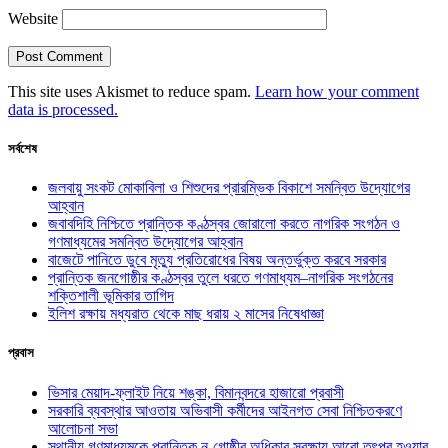
Website
This site uses Akismet to reduce spam.
Learn how your comment
data is processed.
সর্বশেষ
জলবায়ু সংকট মোকাবিলা ও শিশুদের প্রারম্ভিক বিকাশে সমন্বিত উদ্যোগের
আহ্বান
জবাবদিহি নিশ্চিতে প্রান্তিক কণ্ঠস্বর জোরালো করতে নাগরিক সংগঠন ও
গণমাধ্যমের সমন্বিত উদ্যোগের আহ্বান
বাজেটে পানিতে ডুবে মৃত্যু প্রতিরোধের বিষয় অন্তর্ভুক্ত করবে সরকার
প্রান্তিক জনগোষ্ঠীর কণ্ঠস্বর তুলে ধরতে গণমাধ্যম–নাগরিক সংগঠনের
শক্তিশালী ভূমিকার তাগিদ
ইলিশ রক্ষায় মধ্যরাত থেকে মাছ ধরায় ২ মাসের নিষেধাজ্ঞা
প্রবাস
ভিসার মেয়াদ-ফ্লাইট নিয়ে শঙ্কা, বিমানবন্দরে হাজারো প্রবাসী
সরকারি ব্যবস্থার আওতায় অভিবাসী কর্মীদের আইনগত সেবা নিশ্চিতকরণে
আলোচনা সভা
স্থানীয় গণমাধ্যমকে প্রান্তিক নৃ-গোষ্ঠীর অধিকার সুরক্ষায় আরো তৎপর হওয়ার