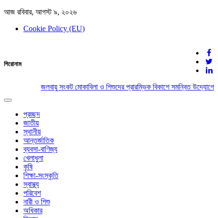
আজ রবিবার, আগস্ট ৯, ২০২৬
Cookie Policy (EU)
দেশের খবর
শিরোনাম
যুক্ত থাকুন দেশের সঙ্গে
জলবায়ু সংকট মোকাবিলা ও শিশুদের প্রারম্ভিক বিকাশে সমন্বিত উদ্যোগের 
Toggle
navigation
প্রচ্ছদ
জাতীয়
স্থানীয়
আন্তর্জাতিক
ব্যবসা-বাণিজ্য
খেলাধুলা
কৃষি
শিক্ষা-সংস্কৃতি
স্বাস্থ্য
পরিবেশ
নারী ও শিশু
অধিকার