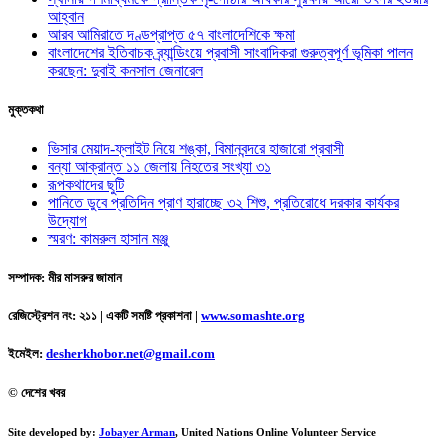
আহ্বান
আরব আমিরাতে দণ্ডপ্রাপ্ত ৫৭ বাংলাদেশিকে ক্ষমা
বাংলাদেশের ইতিবাচক ব্র্যান্ডিংয়ে প্রবাসী সাংবাদিকরা গুরুত্বপূর্ণ ভূমিকা পালন
করছেন: দুবাই কনসাল জেনারেল
মুক্তকথা
ভিসার মেয়াদ-ফ্লাইট নিয়ে শঙ্কা, বিমানবন্দরে হাজারো প্রবাসী
বন্যা আক্রান্ত ১১ জেলায় নিহতের সংখ্যা ৩১
রূপকথাদের ছুটি
পানিতে ডুবে প্রতিদিন প্রাণ হারাচ্ছে ৩২ শিশু, প্রতিরোধে দরকার কার্যকর
উদ্যোগ
স্মরণ: কামরুল হাসান মঞ্জু
সম্পাদক: মীর মাসরুর জামান
রেজিস্ট্রেশন নং: ২১১ | একটি সমষ্টি প্রকাশনা
|
www.somashte.org
ইমেইল:
desherkhobor.net@gmail.com
© দেশের খবর
Site developed by:
Jobayer Arman
, United Nations Online Volunteer Service