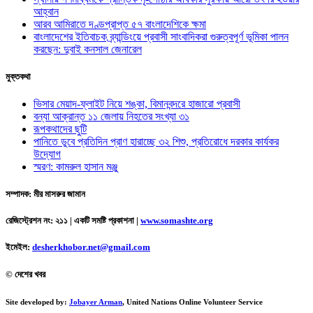
আহ্বান
আরব আমিরাতে দণ্ডপ্রাপ্ত ৫৭ বাংলাদেশিকে ক্ষমা
বাংলাদেশের ইতিবাচক ব্র্যান্ডিংয়ে প্রবাসী সাংবাদিকরা গুরুত্বপূর্ণ ভূমিকা পালন
করছেন: দুবাই কনসাল জেনারেল
মুক্তকথা
ভিসার মেয়াদ-ফ্লাইট নিয়ে শঙ্কা, বিমানবন্দরে হাজারো প্রবাসী
বন্যা আক্রান্ত ১১ জেলায় নিহতের সংখ্যা ৩১
রূপকথাদের ছুটি
পানিতে ডুবে প্রতিদিন প্রাণ হারাচ্ছে ৩২ শিশু, প্রতিরোধে দরকার কার্যকর
উদ্যোগ
স্মরণ: কামরুল হাসান মঞ্জু
সম্পাদক: মীর মাসরুর জামান
রেজিস্ট্রেশন নং: ২১১ | একটি সমষ্টি প্রকাশনা
|
www.somashte.org
ইমেইল:
desherkhobor.net@gmail.com
© দেশের খবর
Site developed by:
Jobayer Arman
, United Nations Online Volunteer Service