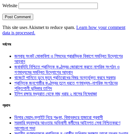
Website
This site uses Akismet to reduce spam.
Learn how your comment
data is processed.
সর্বশেষ
জলবায়ু সংকট মোকাবিলা ও শিশুদের প্রারম্ভিক বিকাশে সমন্বিত উদ্যোগের
আহ্বান
জবাবদিহি নিশ্চিতে প্রান্তিক কণ্ঠস্বর জোরালো করতে নাগরিক সংগঠন ও
গণমাধ্যমের সমন্বিত উদ্যোগের আহ্বান
বাজেটে পানিতে ডুবে মৃত্যু প্রতিরোধের বিষয় অন্তর্ভুক্ত করবে সরকার
প্রান্তিক জনগোষ্ঠীর কণ্ঠস্বর তুলে ধরতে গণমাধ্যম–নাগরিক সংগঠনের
শক্তিশালী ভূমিকার তাগিদ
ইলিশ রক্ষায় মধ্যরাত থেকে মাছ ধরায় ২ মাসের নিষেধাজ্ঞা
প্রবাস
ভিসার মেয়াদ-ফ্লাইট নিয়ে শঙ্কা, বিমানবন্দরে হাজারো প্রবাসী
সরকারি ব্যবস্থার আওতায় অভিবাসী কর্মীদের আইনগত সেবা নিশ্চিতকরণে
আলোচনা সভা
স্থানীয় গণমাধ্যমকে প্রান্তিক নৃ-গোষ্ঠীর অধিকার সুরক্ষায় আরো তৎপর হওয়ার