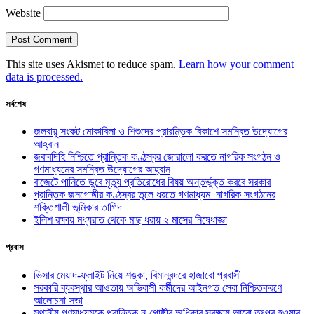
Website
This site uses Akismet to reduce spam.
Learn how your comment
data is processed.
সর্বশেষ
জলবায়ু সংকট মোকাবিলা ও শিশুদের প্রারম্ভিক বিকাশে সমন্বিত উদ্যোগের
আহ্বান
জবাবদিহি নিশ্চিতে প্রান্তিক কণ্ঠস্বর জোরালো করতে নাগরিক সংগঠন ও
গণমাধ্যমের সমন্বিত উদ্যোগের আহ্বান
বাজেটে পানিতে ডুবে মৃত্যু প্রতিরোধের বিষয় অন্তর্ভুক্ত করবে সরকার
প্রান্তিক জনগোষ্ঠীর কণ্ঠস্বর তুলে ধরতে গণমাধ্যম–নাগরিক সংগঠনের
শক্তিশালী ভূমিকার তাগিদ
ইলিশ রক্ষায় মধ্যরাত থেকে মাছ ধরায় ২ মাসের নিষেধাজ্ঞা
প্রবাস
ভিসার মেয়াদ-ফ্লাইট নিয়ে শঙ্কা, বিমানবন্দরে হাজারো প্রবাসী
সরকারি ব্যবস্থার আওতায় অভিবাসী কর্মীদের আইনগত সেবা নিশ্চিতকরণে
আলোচনা সভা
স্থানীয় গণমাধ্যমকে প্রান্তিক নৃ-গোষ্ঠীর অধিকার সুরক্ষায় আরো তৎপর হওয়ার