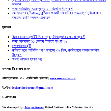
আহ্বান
আরব আমিরাতে দণ্ডপ্রাপ্ত ৫৭ বাংলাদেশিকে ক্ষমা
বাংলাদেশের ইতিবাচক ব্র্যান্ডিংয়ে প্রবাসী সাংবাদিকরা গুরুত্বপূর্ণ ভূমিকা পালন
করছেন: দুবাই কনসাল জেনারেল
মুক্তকথা
ভিসার মেয়াদ-ফ্লাইট নিয়ে শঙ্কা, বিমানবন্দরে হাজারো প্রবাসী
বন্যা আক্রান্ত ১১ জেলায় নিহতের সংখ্যা ৩১
রূপকথাদের ছুটি
পানিতে ডুবে প্রতিদিন প্রাণ হারাচ্ছে ৩২ শিশু, প্রতিরোধে দরকার কার্যকর
উদ্যোগ
স্মরণ: কামরুল হাসান মঞ্জু
সম্পাদক: মীর মাসরুর জামান
রেজিস্ট্রেশন নং: ২১১ | একটি সমষ্টি প্রকাশনা
|
www.somashte.org
ইমেইল:
desherkhobor.net@gmail.com
© দেশের খবর
Site developed by:
Jobayer Arman
, United Nations Online Volunteer Service