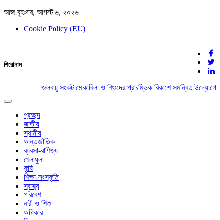
আজ বৃহঃবার, আগস্ট ৬, ২০২৬
Cookie Policy (EU)
দেশের খবর
শিরোনাম
যুক্ত থাকুন দেশের সঙ্গে
জলবায়ু সংকট মোকাবিলা ও শিশুদের প্রারম্ভিক বিকাশে সমন্বিত উদ্যোগের 
Toggle
navigation
প্রচ্ছদ
জাতীয়
স্থানীয়
আন্তর্জাতিক
ব্যবসা-বাণিজ্য
খেলাধুলা
কৃষি
শিক্ষা-সংস্কৃতি
স্বাস্থ্য
পরিবেশ
নারী ও শিশু
অধিকার