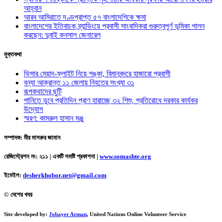
আহ্বান
আরব আমিরাতে দণ্ডপ্রাপ্ত ৫৭ বাংলাদেশিকে ক্ষমা
বাংলাদেশের ইতিবাচক ব্র্যান্ডিংয়ে প্রবাসী সাংবাদিকরা গুরুত্বপূর্ণ ভূমিকা পালন
করছেন: দুবাই কনসাল জেনারেল
মুক্তকথা
ভিসার মেয়াদ-ফ্লাইট নিয়ে শঙ্কা, বিমানবন্দরে হাজারো প্রবাসী
বন্যা আক্রান্ত ১১ জেলায় নিহতের সংখ্যা ৩১
রূপকথাদের ছুটি
পানিতে ডুবে প্রতিদিন প্রাণ হারাচ্ছে ৩২ শিশু, প্রতিরোধে দরকার কার্যকর
উদ্যোগ
স্মরণ: কামরুল হাসান মঞ্জু
সম্পাদক: মীর মাসরুর জামান
রেজিস্ট্রেশন নং: ২১১ | একটি সমষ্টি প্রকাশনা
|
www.somashte.org
ইমেইল:
desherkhobor.net@gmail.com
© দেশের খবর
Site developed by:
Jobayer Arman
, United Nations Online Volunteer Service