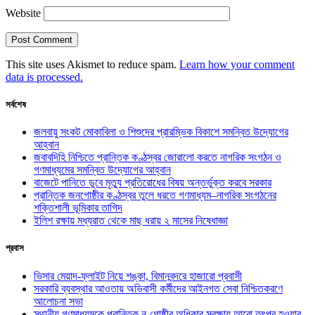
Website
This site uses Akismet to reduce spam.
Learn how your comment
data is processed.
সর্বশেষ
জলবায়ু সংকট মোকাবিলা ও শিশুদের প্রারম্ভিক বিকাশে সমন্বিত উদ্যোগের
আহ্বান
জবাবদিহি নিশ্চিতে প্রান্তিক কণ্ঠস্বর জোরালো করতে নাগরিক সংগঠন ও
গণমাধ্যমের সমন্বিত উদ্যোগের আহ্বান
বাজেটে পানিতে ডুবে মৃত্যু প্রতিরোধের বিষয় অন্তর্ভুক্ত করবে সরকার
প্রান্তিক জনগোষ্ঠীর কণ্ঠস্বর তুলে ধরতে গণমাধ্যম–নাগরিক সংগঠনের
শক্তিশালী ভূমিকার তাগিদ
ইলিশ রক্ষায় মধ্যরাত থেকে মাছ ধরায় ২ মাসের নিষেধাজ্ঞা
প্রবাস
ভিসার মেয়াদ-ফ্লাইট নিয়ে শঙ্কা, বিমানবন্দরে হাজারো প্রবাসী
সরকারি ব্যবস্থার আওতায় অভিবাসী কর্মীদের আইনগত সেবা নিশ্চিতকরণে
আলোচনা সভা
স্থানীয় গণমাধ্যমকে প্রান্তিক নৃ-গোষ্ঠীর অধিকার সুরক্ষায় আরো তৎপর হওয়ার