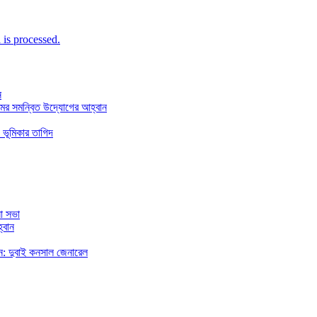
is processed.
ন
মের সমন্বিত উদ্যোগের আহ্বান
 ভূমিকার তাগিদ
া সভা
্বান
রছেন: দুবাই কনসাল জেনারেল