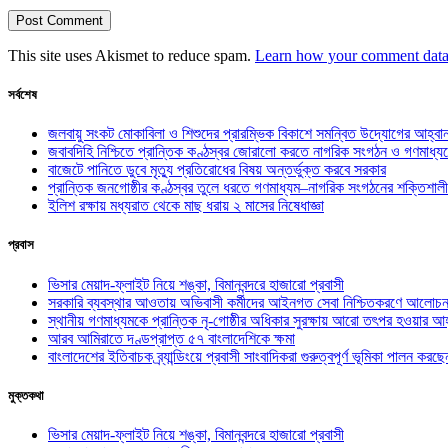
This site uses Akismet to reduce spam.
Learn how your comment data 
সর্বশেষ
জলবায়ু সংকট মোকাবিলা ও শিশুদের প্রারম্ভিক বিকাশে সমন্বিত উদ্যোগের আহ্বা
জবাবদিহি নিশ্চিতে প্রান্তিক কণ্ঠস্বর জোরালো করতে নাগরিক সংগঠন ও গণমাধ্য
বাজেটে পানিতে ডুবে মৃত্যু প্রতিরোধের বিষয় অন্তর্ভুক্ত করবে সরকার
প্রান্তিক জনগোষ্ঠীর কণ্ঠস্বর তুলে ধরতে গণমাধ্যম–নাগরিক সংগঠনের শক্তিশালী
ইলিশ রক্ষায় মধ্যরাত থেকে মাছ ধরায় ২ মাসের নিষেধাজ্ঞা
প্রবাস
ভিসার মেয়াদ-ফ্লাইট নিয়ে শঙ্কা, বিমানবন্দরে হাজারো প্রবাসী
সরকারি ব্যবস্থার আওতায় অভিবাসী কর্মীদের আইনগত সেবা নিশ্চিতকরণে আলোচন
স্থানীয় গণমাধ্যমকে প্রান্তিক নৃ-গোষ্ঠীর অধিকার সুরক্ষায় আরো তৎপর হওয়ার আহ
আরব আমিরাতে দণ্ডপ্রাপ্ত ৫৭ বাংলাদেশিকে ক্ষমা
বাংলাদেশের ইতিবাচক ব্র্যান্ডিংয়ে প্রবাসী সাংবাদিকরা গুরুত্বপূর্ণ ভূমিকা পালন ক
মুক্তকথা
ভিসার মেয়াদ-ফ্লাইট নিয়ে শঙ্কা, বিমানবন্দরে হাজারো প্রবাসী