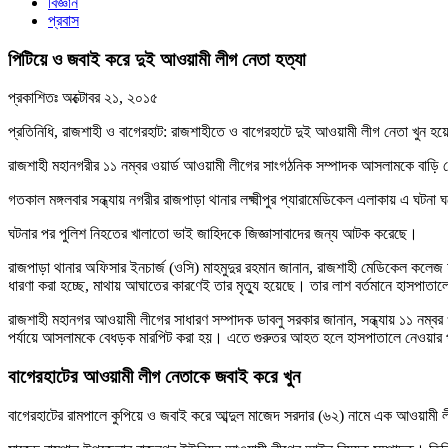
বিজ্ঞান
প্রবাস
পিটিয়ে ও জবাই করে দুই আওয়ামী লীগ নেতা হত্যা
প্রকাশিতঃ
অক্টোবর ২১, ২০১৫
প্রতিনিধি, রাজশাহী ও বাগেরহাট: রাজশাহীতে ও বাগেরহাটে দুই আওয়ামী লীগ নেতা খুন হ
রাজশাহী মহানগরীর ১১ নম্বর ওয়ার্ড আওয়ামী লীগের সাংগঠনিক সম্পাদক আসলামকে বাড়ি 
গতকাল মঙ্গলবার সন্ধ্যায় নগরীর রাজপাড়া থানার লক্ষ্মীপুর প্যারামেডিকেল এলাকায় এ ঘ
ঘটনার পর পুলিশ নিহতের খালাতো ভাই জাহিদকে জিজ্ঞাসাবাদের জন্য আটক করেছে।
রাজপাড়া থানার অফিসার ইনচার্জ (ওসি) মাহমুদুর রহমান জানান, রাজশাহী মেডিকেল কলে
ধারণা করা হচ্ছে, মাথায় আঘাতের কারণেই তার মৃত্যু হয়েছে। তার লাশ বর্তমানে হাসপাতাল
রাজশাহী মহানগর আওয়ামী লীগের সাধারণ সম্পাদক ডাবলু সরকার জানান, সন্ধ্যায় ১১ নম্ব
পর্যায়ে আসলামকে বেধড়ক মারপিট করা হয়। এতে গুরুতর আহত হলে হাসপাতালে নেওয়ার
বাগেরহাটের আওয়ামী লীগ নেতাকে জবাই করে খুন
বাগেরহাটের রামপালে কুপিয়ে ও জবাই করে আব্দুল মাজেদ সরদার (৬২) নামে এক আওয়ামী লী