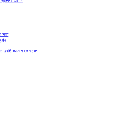
 ভূমিকার তাগিদ
া সভা
্বান
রছেন: দুবাই কনসাল জেনারেল