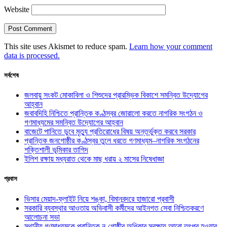
Website
This site uses Akismet to reduce spam.
Learn how your comment
data is processed.
সর্বশেষ
জলবায়ু সংকট মোকাবিলা ও শিশুদের প্রারম্ভিক বিকাশে সমন্বিত উদ্যোগের
আহ্বান
জবাবদিহি নিশ্চিতে প্রান্তিক কণ্ঠস্বর জোরালো করতে নাগরিক সংগঠন ও
গণমাধ্যমের সমন্বিত উদ্যোগের আহ্বান
বাজেটে পানিতে ডুবে মৃত্যু প্রতিরোধের বিষয় অন্তর্ভুক্ত করবে সরকার
প্রান্তিক জনগোষ্ঠীর কণ্ঠস্বর তুলে ধরতে গণমাধ্যম–নাগরিক সংগঠনের
শক্তিশালী ভূমিকার তাগিদ
ইলিশ রক্ষায় মধ্যরাত থেকে মাছ ধরায় ২ মাসের নিষেধাজ্ঞা
প্রবাস
ভিসার মেয়াদ-ফ্লাইট নিয়ে শঙ্কা, বিমানবন্দরে হাজারো প্রবাসী
সরকারি ব্যবস্থার আওতায় অভিবাসী কর্মীদের আইনগত সেবা নিশ্চিতকরণে
আলোচনা সভা
স্থানীয় গণমাধ্যমকে প্রান্তিক নৃ-গোষ্ঠীর অধিকার সুরক্ষায় আরো তৎপর হওয়ার