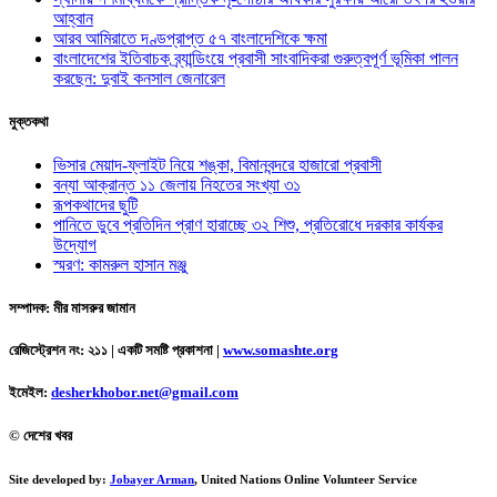
আহ্বান
আরব আমিরাতে দণ্ডপ্রাপ্ত ৫৭ বাংলাদেশিকে ক্ষমা
বাংলাদেশের ইতিবাচক ব্র্যান্ডিংয়ে প্রবাসী সাংবাদিকরা গুরুত্বপূর্ণ ভূমিকা পালন
করছেন: দুবাই কনসাল জেনারেল
মুক্তকথা
ভিসার মেয়াদ-ফ্লাইট নিয়ে শঙ্কা, বিমানবন্দরে হাজারো প্রবাসী
বন্যা আক্রান্ত ১১ জেলায় নিহতের সংখ্যা ৩১
রূপকথাদের ছুটি
পানিতে ডুবে প্রতিদিন প্রাণ হারাচ্ছে ৩২ শিশু, প্রতিরোধে দরকার কার্যকর
উদ্যোগ
স্মরণ: কামরুল হাসান মঞ্জু
সম্পাদক: মীর মাসরুর জামান
রেজিস্ট্রেশন নং: ২১১ | একটি সমষ্টি প্রকাশনা
|
www.somashte.org
ইমেইল:
desherkhobor.net@gmail.com
© দেশের খবর
Site developed by:
Jobayer Arman
, United Nations Online Volunteer Service