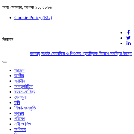
আজ সোমবার, আগস্ট ১০, ২০২৬
Cookie Policy (EU)
দেশের খবর
শিরোনাম
যুক্ত থাকুন দেশের সঙ্গে
জলবায়ু সংকট মোকাবিলা ও শিশুদের প্রারম্ভিক বিকাশে সমন্বিত উদ্যোগ
Toggle
navigation
প্রচ্ছদ
জাতীয়
স্থানীয়
আন্তর্জাতিক
ব্যবসা-বাণিজ্য
খেলাধুলা
কৃষি
শিক্ষা-সংস্কৃতি
স্বাস্থ্য
পরিবেশ
নারী ও শিশু
অধিকার