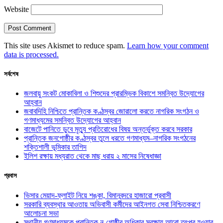
Website
This site uses Akismet to reduce spam.
Learn how your comment
data is processed.
সর্বশেষ
জলবায়ু সংকট মোকাবিলা ও শিশুদের প্রারম্ভিক বিকাশে সমন্বিত উদ্যোগের
আহ্বান
জবাবদিহি নিশ্চিতে প্রান্তিক কণ্ঠস্বর জোরালো করতে নাগরিক সংগঠন ও
গণমাধ্যমের সমন্বিত উদ্যোগের আহ্বান
বাজেটে পানিতে ডুবে মৃত্যু প্রতিরোধের বিষয় অন্তর্ভুক্ত করবে সরকার
প্রান্তিক জনগোষ্ঠীর কণ্ঠস্বর তুলে ধরতে গণমাধ্যম–নাগরিক সংগঠনের
শক্তিশালী ভূমিকার তাগিদ
ইলিশ রক্ষায় মধ্যরাত থেকে মাছ ধরায় ২ মাসের নিষেধাজ্ঞা
প্রবাস
ভিসার মেয়াদ-ফ্লাইট নিয়ে শঙ্কা, বিমানবন্দরে হাজারো প্রবাসী
সরকারি ব্যবস্থার আওতায় অভিবাসী কর্মীদের আইনগত সেবা নিশ্চিতকরণে
আলোচনা সভা
স্থানীয় গণমাধ্যমকে প্রান্তিক নৃ-গোষ্ঠীর অধিকার সুরক্ষায় আরো তৎপর হওয়ার