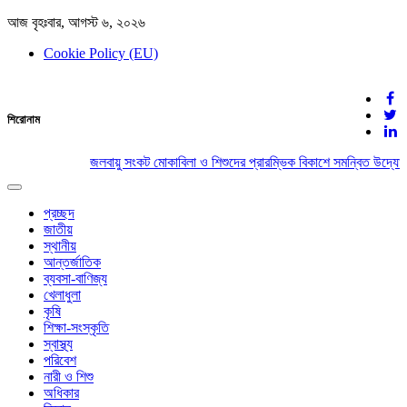
আজ বৃহঃবার, আগস্ট ৬, ২০২৬
Cookie Policy (EU)
দেশের খবর
শিরোনাম
যুক্ত থাকুন দেশের সঙ্গে
জলবায়ু সংকট মোকাবিলা ও শিশুদের প্রারম্ভিক বিকাশে সমন্বিত উদ্যোগে
Toggle
navigation
প্রচ্ছদ
জাতীয়
স্থানীয়
আন্তর্জাতিক
ব্যবসা-বাণিজ্য
খেলাধুলা
কৃষি
শিক্ষা-সংস্কৃতি
স্বাস্থ্য
পরিবেশ
নারী ও শিশু
অধিকার