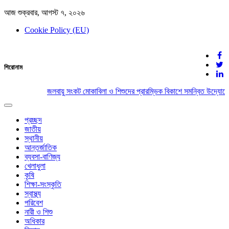
আজ শুক্রবার, আগস্ট ৭, ২০২৬
Cookie Policy (EU)
দেশের খবর
শিরোনাম
যুক্ত থাকুন দেশের সঙ্গে
জলবায়ু সংকট মোকাবিলা ও শিশুদের প্রারম্ভিক বিকাশে সমন্বিত উদ্যোগের
Toggle
navigation
প্রচ্ছদ
জাতীয়
স্থানীয়
আন্তর্জাতিক
ব্যবসা-বাণিজ্য
খেলাধুলা
কৃষি
শিক্ষা-সংস্কৃতি
স্বাস্থ্য
পরিবেশ
নারী ও শিশু
অধিকার