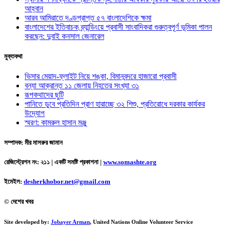
আহ্বান
আরব আমিরাতে দণ্ডপ্রাপ্ত ৫৭ বাংলাদেশিকে ক্ষমা
বাংলাদেশের ইতিবাচক ব্র্যান্ডিংয়ে প্রবাসী সাংবাদিকরা গুরুত্বপূর্ণ ভূমিকা পালন
করছেন: দুবাই কনসাল জেনারেল
মুক্তকথা
ভিসার মেয়াদ-ফ্লাইট নিয়ে শঙ্কা, বিমানবন্দরে হাজারো প্রবাসী
বন্যা আক্রান্ত ১১ জেলায় নিহতের সংখ্যা ৩১
রূপকথাদের ছুটি
পানিতে ডুবে প্রতিদিন প্রাণ হারাচ্ছে ৩২ শিশু, প্রতিরোধে দরকার কার্যকর
উদ্যোগ
স্মরণ: কামরুল হাসান মঞ্জু
সম্পাদক: মীর মাসরুর জামান
রেজিস্ট্রেশন নং: ২১১ | একটি সমষ্টি প্রকাশনা
|
www.somashte.org
ইমেইল:
desherkhobor.net@gmail.com
© দেশের খবর
Site developed by:
Jobayer Arman
, United Nations Online Volunteer Service