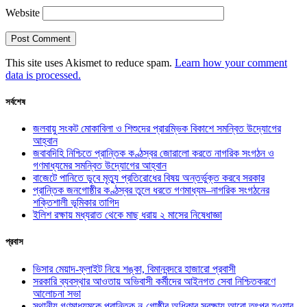
Website
This site uses Akismet to reduce spam.
Learn how your comment
data is processed.
সর্বশেষ
জলবায়ু সংকট মোকাবিলা ও শিশুদের প্রারম্ভিক বিকাশে সমন্বিত উদ্যোগের
আহ্বান
জবাবদিহি নিশ্চিতে প্রান্তিক কণ্ঠস্বর জোরালো করতে নাগরিক সংগঠন ও
গণমাধ্যমের সমন্বিত উদ্যোগের আহ্বান
বাজেটে পানিতে ডুবে মৃত্যু প্রতিরোধের বিষয় অন্তর্ভুক্ত করবে সরকার
প্রান্তিক জনগোষ্ঠীর কণ্ঠস্বর তুলে ধরতে গণমাধ্যম–নাগরিক সংগঠনের
শক্তিশালী ভূমিকার তাগিদ
ইলিশ রক্ষায় মধ্যরাত থেকে মাছ ধরায় ২ মাসের নিষেধাজ্ঞা
প্রবাস
ভিসার মেয়াদ-ফ্লাইট নিয়ে শঙ্কা, বিমানবন্দরে হাজারো প্রবাসী
সরকারি ব্যবস্থার আওতায় অভিবাসী কর্মীদের আইনগত সেবা নিশ্চিতকরণে
আলোচনা সভা
স্থানীয় গণমাধ্যমকে প্রান্তিক নৃ-গোষ্ঠীর অধিকার সুরক্ষায় আরো তৎপর হওয়ার