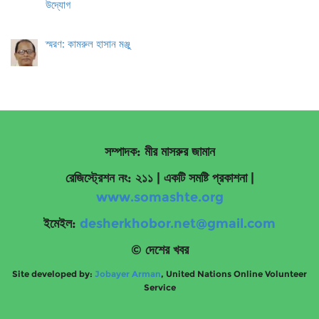
উদ্যোগ
স্মরণ: কামরুল হাসান মঞ্জু
সম্পাদক: মীর মাসরুর জামান
রেজিস্ট্রেশন নং: ২১১ | একটি সমষ্টি প্রকাশনা
|
www.somashte.org
ইমেইল:
desherkhobor.net@gmail.com
© দেশের খবর
Site developed by:
Jobayer Arman
, United Nations Online Volunteer
Service