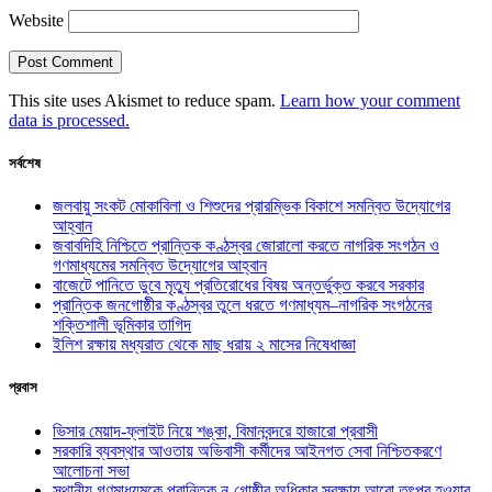
Website
This site uses Akismet to reduce spam.
Learn how your comment
data is processed.
সর্বশেষ
জলবায়ু সংকট মোকাবিলা ও শিশুদের প্রারম্ভিক বিকাশে সমন্বিত উদ্যোগের
আহ্বান
জবাবদিহি নিশ্চিতে প্রান্তিক কণ্ঠস্বর জোরালো করতে নাগরিক সংগঠন ও
গণমাধ্যমের সমন্বিত উদ্যোগের আহ্বান
বাজেটে পানিতে ডুবে মৃত্যু প্রতিরোধের বিষয় অন্তর্ভুক্ত করবে সরকার
প্রান্তিক জনগোষ্ঠীর কণ্ঠস্বর তুলে ধরতে গণমাধ্যম–নাগরিক সংগঠনের
শক্তিশালী ভূমিকার তাগিদ
ইলিশ রক্ষায় মধ্যরাত থেকে মাছ ধরায় ২ মাসের নিষেধাজ্ঞা
প্রবাস
ভিসার মেয়াদ-ফ্লাইট নিয়ে শঙ্কা, বিমানবন্দরে হাজারো প্রবাসী
সরকারি ব্যবস্থার আওতায় অভিবাসী কর্মীদের আইনগত সেবা নিশ্চিতকরণে
আলোচনা সভা
স্থানীয় গণমাধ্যমকে প্রান্তিক নৃ-গোষ্ঠীর অধিকার সুরক্ষায় আরো তৎপর হওয়ার