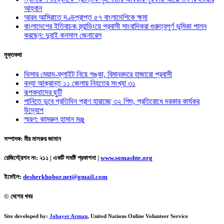
আহ্বান
আরব আমিরাতে দণ্ডপ্রাপ্ত ৫৭ বাংলাদেশিকে ক্ষমা
বাংলাদেশের ইতিবাচক ব্র্যান্ডিংয়ে প্রবাসী সাংবাদিকরা গুরুত্বপূর্ণ ভূমিকা পালন
করছেন: দুবাই কনসাল জেনারেল
মুক্তকথা
ভিসার মেয়াদ-ফ্লাইট নিয়ে শঙ্কা, বিমানবন্দরে হাজারো প্রবাসী
বন্যা আক্রান্ত ১১ জেলায় নিহতের সংখ্যা ৩১
রূপকথাদের ছুটি
পানিতে ডুবে প্রতিদিন প্রাণ হারাচ্ছে ৩২ শিশু, প্রতিরোধে দরকার কার্যকর
উদ্যোগ
স্মরণ: কামরুল হাসান মঞ্জু
সম্পাদক: মীর মাসরুর জামান
রেজিস্ট্রেশন নং: ২১১ | একটি সমষ্টি প্রকাশনা
|
www.somashte.org
ইমেইল:
desherkhobor.net@gmail.com
© দেশের খবর
Site developed by:
Jobayer Arman
, United Nations Online Volunteer Service