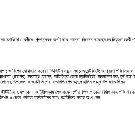
রহমানের সমাধিসৌধ বেদীতে পুষ্পস্তবক অর্পণ করে শ্রদ্ধা নিবেদন করেছেন নব নিযুক্ত মন্ত
েহাপাঠ ও বিশেষ মোনাজাত করেন। ডিজিটাল ল্যান্ড ম্যানেজমেন্ট সিষ্টেমের প্রকল্প পরিচাল
শাসক (রাজস্ব) মোতাহার হোসেন, অতিরিক্ত জেলা ম্যাজিষ্ট্রেট মোজাম্মেল হক, টুঙ্গীপাড়া উ
লিয়াস হোসেন, উপজেলা আওয়ামী লীগের সভাপতি শেখ আব্দুল হালিম প্রমুখ উপস্থিত ছিলন।
িটিউট ও হাসপাতাল এবং টুঙ্গীপাড়ায় শেখ রাসেল পৌর শিশু পার্কের নির্মাণ কাজ পরিদর্শন ক
পরিদর্শন ও জেলা পর্যায়ের কর্মকর্তাদের সাথে মতবিনিময় সভায় অংশ নেন।