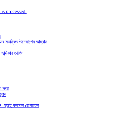
is processed.
ন
মের সমন্বিত উদ্যোগের আহ্বান
 ভূমিকার তাগিদ
া সভা
্বান
রছেন: দুবাই কনসাল জেনারেল