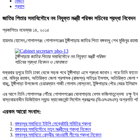
বিজ্ঞান
প্রবাস
জাতির পিতার সমাধিসৌধে নব নিযুক্ত মন্ত্রী পরিষদ সচিবের শ্রদ্ধা নিবেদন
প্রকাশিতঃ
নভেম্বর ১৪, ২০১৫
হায়দার হোসেন,গোপালগঞ্জ: গোপালগঞ্জের টুঙ্গীপাড়ায় জাতির পিতা বঙ্গবন্ধু শেখ মুজিবুর 
টুঙ্গীপাড়ায় জাতির পিতার সমাধিসৌধে নব নিযুক্ত মন্ত্রী পরিষদ
সচিবের শ্রদ্ধা নিবেদন ও মোনাজত
শুক্রবার দুপুরে তিনি ঢাকা থেকে সড়ক পথে টুঙ্গীপাড়া এসে শ্রদ্ধা জানান। পরে তিনি ফাত
মো. মমিনুর রহমান, অতিরিক্ত জেলা প্রশাসক (রাজস্ব) সাইদুর ইসলাম, অতিরিক্ত জেলা প্র
বাচ্চু, টুঙ্গীপাড়া উপজেলা চেয়ারম্যান গাজী গোলাম মোস্তফা, টুঙ্গিপাড়ার পৌর মেয়র ই
এর আগে তিনি গোপালগঞ্জ পৌঁছে গোপালগঞ্জের ঘোনাপাড়ায় বেগম ফজিলাতুন্নেসা চক্ষু ইনস্ট
বাস্তবায়নাধীন ডিজিট্যাল ল্যান্ড ম্যানেজমেন্ট সিস্টেম প্রকল্পের (ডিএলএমএস) অগ্রগতি 
এরকম আরো সংবাদ:
বঙ্গবন্ধুর সমাধিতে ইউপি সেক্রেটারি সমিতির শ্রদ্ধা
বঙ্গবন্ধুর সমাধিসৌধে নতুন মন্ত্রীদের শ্রদ্ধা নিবেদন
বঙ্গবন্ধুর সমাধিতে কেন্দ্রীয় আওয়ামী লীগের শ্রদ্ধা নিবেদন