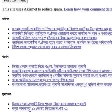
This site uses Akismet to reduce spam.
Learn how your comment data 
সর্বশেষ
জলবায়ু সংকট মোকাবিলা ও শিশুদের প্রারম্ভিক বিকাশে সমন্বিত উদ্যোগের আহ্বা
জবাবদিহি নিশ্চিতে প্রান্তিক কণ্ঠস্বর জোরালো করতে নাগরিক সংগঠন ও গণমাধ্য
বাজেটে পানিতে ডুবে মৃত্যু প্রতিরোধের বিষয় অন্তর্ভুক্ত করবে সরকার
প্রান্তিক জনগোষ্ঠীর কণ্ঠস্বর তুলে ধরতে গণমাধ্যম–নাগরিক সংগঠনের শক্তিশালী
ইলিশ রক্ষায় মধ্যরাত থেকে মাছ ধরায় ২ মাসের নিষেধাজ্ঞা
প্রবাস
ভিসার মেয়াদ-ফ্লাইট নিয়ে শঙ্কা, বিমানবন্দরে হাজারো প্রবাসী
সরকারি ব্যবস্থার আওতায় অভিবাসী কর্মীদের আইনগত সেবা নিশ্চিতকরণে আলোচন
স্থানীয় গণমাধ্যমকে প্রান্তিক নৃ-গোষ্ঠীর অধিকার সুরক্ষায় আরো তৎপর হওয়ার আহ
আরব আমিরাতে দণ্ডপ্রাপ্ত ৫৭ বাংলাদেশিকে ক্ষমা
বাংলাদেশের ইতিবাচক ব্র্যান্ডিংয়ে প্রবাসী সাংবাদিকরা গুরুত্বপূর্ণ ভূমিকা পালন ক
মুক্তকথা
ভিসার মেয়াদ-ফ্লাইট নিয়ে শঙ্কা, বিমানবন্দরে হাজারো প্রবাসী
বন্যা আক্রান্ত ১১ জেলায় নিহতের সংখ্যা ৩১