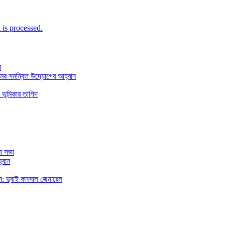
is processed.
ন
মের সমন্বিত উদ্যোগের আহ্বান
 ভূমিকার তাগিদ
া সভা
্বান
রছেন: দুবাই কনসাল জেনারেল