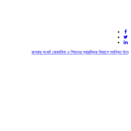
জলবায়ু সংকট মোকাবিলা ও শিশুদের প্রারম্ভিক বিকাশে সমন্বিত উদ্যোগে