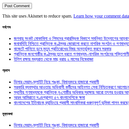
This site uses Akismet to reduce spam.
Learn how your comment data 
সর্বশেষ
জলবায়ু সংকট মোকাবিলা ও শিশুদের প্রারম্ভিক বিকাশে সমন্বিত উদ্যোগের আহ্বা
জবাবদিহি নিশ্চিতে প্রান্তিক কণ্ঠস্বর জোরালো করতে নাগরিক সংগঠন ও গণমাধ্য
বাজেটে পানিতে ডুবে মৃত্যু প্রতিরোধের বিষয় অন্তর্ভুক্ত করবে সরকার
প্রান্তিক জনগোষ্ঠীর কণ্ঠস্বর তুলে ধরতে গণমাধ্যম–নাগরিক সংগঠনের শক্তিশালী
ইলিশ রক্ষায় মধ্যরাত থেকে মাছ ধরায় ২ মাসের নিষেধাজ্ঞা
প্রবাস
ভিসার মেয়াদ-ফ্লাইট নিয়ে শঙ্কা, বিমানবন্দরে হাজারো প্রবাসী
সরকারি ব্যবস্থার আওতায় অভিবাসী কর্মীদের আইনগত সেবা নিশ্চিতকরণে আলোচন
স্থানীয় গণমাধ্যমকে প্রান্তিক নৃ-গোষ্ঠীর অধিকার সুরক্ষায় আরো তৎপর হওয়ার আহ
আরব আমিরাতে দণ্ডপ্রাপ্ত ৫৭ বাংলাদেশিকে ক্ষমা
বাংলাদেশের ইতিবাচক ব্র্যান্ডিংয়ে প্রবাসী সাংবাদিকরা গুরুত্বপূর্ণ ভূমিকা পালন ক
মুক্তকথা
ভিসার মেয়াদ-ফ্লাইট নিয়ে শঙ্কা, বিমানবন্দরে হাজারো প্রবাসী