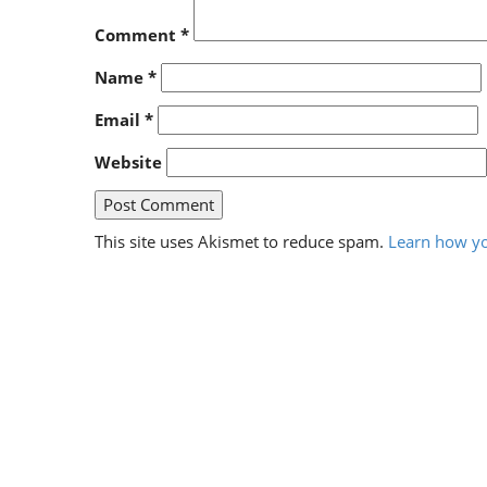
Comment
*
Name
*
Email
*
Website
This site uses Akismet to reduce spam.
Learn how yo