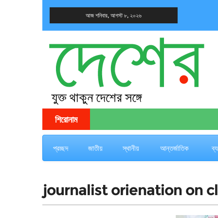
আজ শনিবার, আগস্ট ৮, ২০২৬
দেশের খবর
যুক্ত থাকুন দেশের সঙ্গে
শিরোনাম
প্রচ্ছদ
জাতীয়
স্থানীয়
আন্তর্জাতিক
ব্
journalist orienation on 