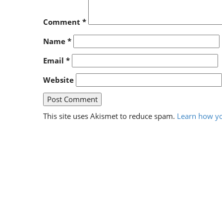
Comment
*
Name
*
Email
*
Website
This site uses Akismet to reduce spam.
Learn how yo