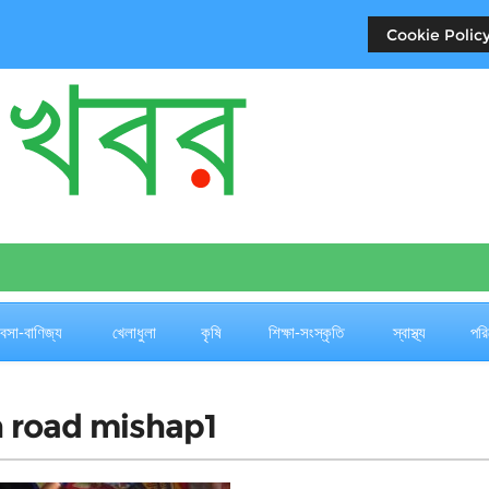
Cookie Policy
যবসা-বাণিজ্য
খেলাধুলা
কৃষি
শিক্ষা-সংস্কৃতি
স্বাস্থ্য
পরি
n road mishap1