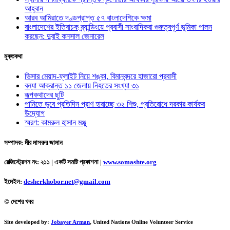
আহ্বান
আরব আমিরাতে দণ্ডপ্রাপ্ত ৫৭ বাংলাদেশিকে ক্ষমা
বাংলাদেশের ইতিবাচক ব্র্যান্ডিংয়ে প্রবাসী সাংবাদিকরা গুরুত্বপূর্ণ ভূমিকা পালন
করছেন: দুবাই কনসাল জেনারেল
মুক্তকথা
ভিসার মেয়াদ-ফ্লাইট নিয়ে শঙ্কা, বিমানবন্দরে হাজারো প্রবাসী
বন্যা আক্রান্ত ১১ জেলায় নিহতের সংখ্যা ৩১
রূপকথাদের ছুটি
পানিতে ডুবে প্রতিদিন প্রাণ হারাচ্ছে ৩২ শিশু, প্রতিরোধে দরকার কার্যকর
উদ্যোগ
স্মরণ: কামরুল হাসান মঞ্জু
সম্পাদক: মীর মাসরুর জামান
রেজিস্ট্রেশন নং: ২১১ | একটি সমষ্টি প্রকাশনা
|
www.somashte.org
ইমেইল:
desherkhobor.net@gmail.com
© দেশের খবর
Site developed by:
Jobayer Arman
, United Nations Online Volunteer Service