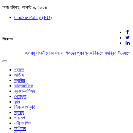
আজ রবিবার, আগস্ট ৯, ২০২৬
Cookie Policy (EU)
দেশের খবর
শিরোনাম
যুক্ত থাকুন দেশের সঙ্গে
জলবায়ু সংকট মোকাবিলা ও শিশুদের প্রারম্ভিক বিকাশে সমন্বিত উদ্যোগের 
Toggle
navigation
প্রচ্ছদ
জাতীয়
স্থানীয়
আন্তর্জাতিক
ব্যবসা-বাণিজ্য
খেলাধুলা
কৃষি
শিক্ষা-সংস্কৃতি
স্বাস্থ্য
পরিবেশ
নারী ও শিশু
অধিকার