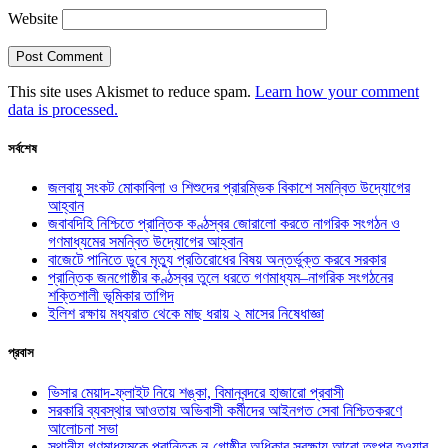
Website
This site uses Akismet to reduce spam.
Learn how your comment
data is processed.
সর্বশেষ
জলবায়ু সংকট মোকাবিলা ও শিশুদের প্রারম্ভিক বিকাশে সমন্বিত উদ্যোগের
আহ্বান
জবাবদিহি নিশ্চিতে প্রান্তিক কণ্ঠস্বর জোরালো করতে নাগরিক সংগঠন ও
গণমাধ্যমের সমন্বিত উদ্যোগের আহ্বান
বাজেটে পানিতে ডুবে মৃত্যু প্রতিরোধের বিষয় অন্তর্ভুক্ত করবে সরকার
প্রান্তিক জনগোষ্ঠীর কণ্ঠস্বর তুলে ধরতে গণমাধ্যম–নাগরিক সংগঠনের
শক্তিশালী ভূমিকার তাগিদ
ইলিশ রক্ষায় মধ্যরাত থেকে মাছ ধরায় ২ মাসের নিষেধাজ্ঞা
প্রবাস
ভিসার মেয়াদ-ফ্লাইট নিয়ে শঙ্কা, বিমানবন্দরে হাজারো প্রবাসী
সরকারি ব্যবস্থার আওতায় অভিবাসী কর্মীদের আইনগত সেবা নিশ্চিতকরণে
আলোচনা সভা
স্থানীয় গণমাধ্যমকে প্রান্তিক নৃ-গোষ্ঠীর অধিকার সুরক্ষায় আরো তৎপর হওয়ার