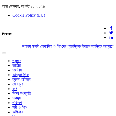
আজ সোমবার, আগস্ট ১০, ২০২৬
Cookie Policy (EU)
দেশের খবর
শিরোনাম
যুক্ত থাকুন দেশের সঙ্গে
জলবায়ু সংকট মোকাবিলা ও শিশুদের প্রারম্ভিক বিকাশে সমন্বিত উদ্যোগের 
Toggle
navigation
প্রচ্ছদ
জাতীয়
স্থানীয়
আন্তর্জাতিক
ব্যবসা-বাণিজ্য
খেলাধুলা
কৃষি
শিক্ষা-সংস্কৃতি
স্বাস্থ্য
পরিবেশ
নারী ও শিশু
অধিকার