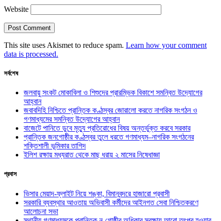
Website
This site uses Akismet to reduce spam.
Learn how your comment
data is processed.
সর্বশেষ
জলবায়ু সংকট মোকাবিলা ও শিশুদের প্রারম্ভিক বিকাশে সমন্বিত উদ্যোগের
আহ্বান
জবাবদিহি নিশ্চিতে প্রান্তিক কণ্ঠস্বর জোরালো করতে নাগরিক সংগঠন ও
গণমাধ্যমের সমন্বিত উদ্যোগের আহ্বান
বাজেটে পানিতে ডুবে মৃত্যু প্রতিরোধের বিষয় অন্তর্ভুক্ত করবে সরকার
প্রান্তিক জনগোষ্ঠীর কণ্ঠস্বর তুলে ধরতে গণমাধ্যম–নাগরিক সংগঠনের
শক্তিশালী ভূমিকার তাগিদ
ইলিশ রক্ষায় মধ্যরাত থেকে মাছ ধরায় ২ মাসের নিষেধাজ্ঞা
প্রবাস
ভিসার মেয়াদ-ফ্লাইট নিয়ে শঙ্কা, বিমানবন্দরে হাজারো প্রবাসী
সরকারি ব্যবস্থার আওতায় অভিবাসী কর্মীদের আইনগত সেবা নিশ্চিতকরণে
আলোচনা সভা
স্থানীয় গণমাধ্যমকে প্রান্তিক নৃ-গোষ্ঠীর অধিকার সুরক্ষায় আরো তৎপর হওয়ার