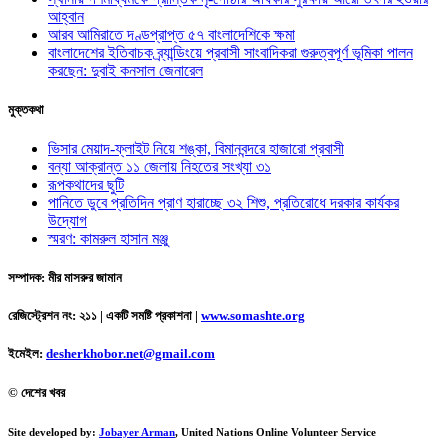
আহ্বান
আরব আমিরাতে দণ্ডপ্রাপ্ত ৫৭ বাংলাদেশিকে ক্ষমা
বাংলাদেশের ইতিবাচক ব্র্যান্ডিংয়ে প্রবাসী সাংবাদিকরা গুরুত্বপূর্ণ ভূমিকা পালন
করছেন: দুবাই কনসাল জেনারেল
মুক্তকথা
ভিসার মেয়াদ-ফ্লাইট নিয়ে শঙ্কা, বিমানবন্দরে হাজারো প্রবাসী
বন্যা আক্রান্ত ১১ জেলায় নিহতের সংখ্যা ৩১
রূপকথাদের ছুটি
পানিতে ডুবে প্রতিদিন প্রাণ হারাচ্ছে ৩২ শিশু, প্রতিরোধে দরকার কার্যকর
উদ্যোগ
স্মরণ: কামরুল হাসান মঞ্জু
সম্পাদক: মীর মাসরুর জামান
রেজিস্ট্রেশন নং: ২১১ | একটি সমষ্টি প্রকাশনা
|
www.somashte.org
ইমেইল:
desherkhobor.net@gmail.com
© দেশের খবর
Site developed by:
Jobayer Arman
, United Nations Online Volunteer Service