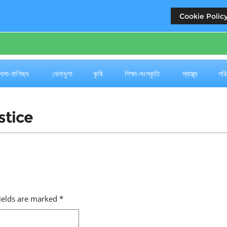
Cookie Policy
জ
যবসা-বাণিজ্য
খেলাধুলা
কৃষি
শিক্ষা-সংস্কৃতি
স্বাস্থ্য
পরি
stice
fields are marked
*