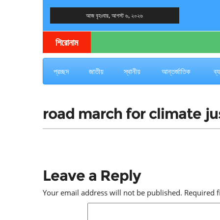
আজ বৃহঃবার, আগস্ট ৬, ২০২৬
দেশের খবর
যুক্ত থাকুন দেশের সঙ্গে
শিরোনাম
প্রচ্ছদ
জাতীয়
স্থানীয়
আন্তর্জাতিক
ব্
road march for climate ju
Leave a Reply
Your email address will not be published.
Required 