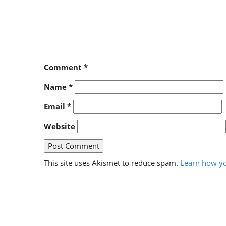
Comment
*
Name
*
Email
*
Website
This site uses Akismet to reduce spam.
Learn how yo