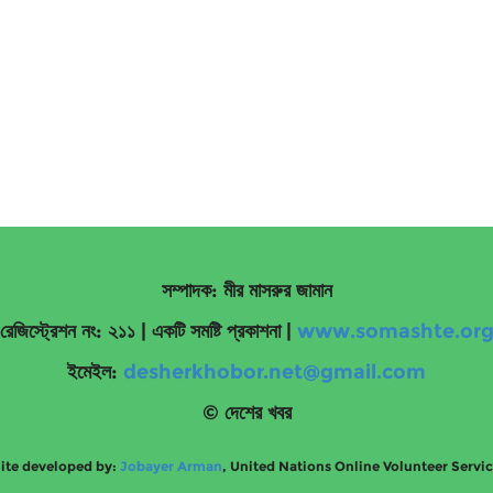
সম্পাদক: মীর মাসরুর জামান
রেজিস্ট্রেশন নং: ২১১ | একটি সমষ্টি প্রকাশনা
|
www.somashte.or
ইমেইল:
desherkhobor.net@gmail.com
© দেশের খবর
ite developed by:
Jobayer Arman
, United Nations Online Volunteer Servi