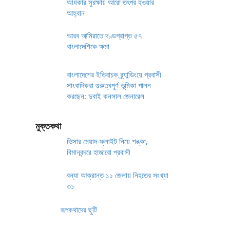
অধিকার সুরক্ষায় আরো তৎপর হওয়ার
আহ্বান
আরব আমিরাতে দণ্ডপ্রাপ্ত ৫৭
বাংলাদেশিকে ক্ষমা
বাংলাদেশের ইতিবাচক ব্র্যান্ডিংয়ে প্রবাসী
সাংবাদিকরা গুরুত্বপূর্ণ ভূমিকা পালন
করছেন: দুবাই কনসাল জেনারেল
মুক্তকথা
ভিসার মেয়াদ-ফ্লাইট নিয়ে শঙ্কা,
বিমানবন্দরে হাজারো প্রবাসী
বন্যা আক্রান্ত ১১ জেলায় নিহতের সংখ্যা
৩১
রূপকথাদের ছুটি