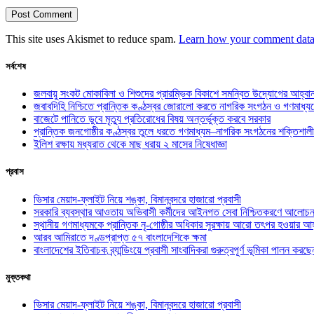
This site uses Akismet to reduce spam.
Learn how your comment data 
সর্বশেষ
জলবায়ু সংকট মোকাবিলা ও শিশুদের প্রারম্ভিক বিকাশে সমন্বিত উদ্যোগের আহ্বা
জবাবদিহি নিশ্চিতে প্রান্তিক কণ্ঠস্বর জোরালো করতে নাগরিক সংগঠন ও গণমাধ্য
বাজেটে পানিতে ডুবে মৃত্যু প্রতিরোধের বিষয় অন্তর্ভুক্ত করবে সরকার
প্রান্তিক জনগোষ্ঠীর কণ্ঠস্বর তুলে ধরতে গণমাধ্যম–নাগরিক সংগঠনের শক্তিশালী
ইলিশ রক্ষায় মধ্যরাত থেকে মাছ ধরায় ২ মাসের নিষেধাজ্ঞা
প্রবাস
ভিসার মেয়াদ-ফ্লাইট নিয়ে শঙ্কা, বিমানবন্দরে হাজারো প্রবাসী
সরকারি ব্যবস্থার আওতায় অভিবাসী কর্মীদের আইনগত সেবা নিশ্চিতকরণে আলোচন
স্থানীয় গণমাধ্যমকে প্রান্তিক নৃ-গোষ্ঠীর অধিকার সুরক্ষায় আরো তৎপর হওয়ার আহ
আরব আমিরাতে দণ্ডপ্রাপ্ত ৫৭ বাংলাদেশিকে ক্ষমা
বাংলাদেশের ইতিবাচক ব্র্যান্ডিংয়ে প্রবাসী সাংবাদিকরা গুরুত্বপূর্ণ ভূমিকা পালন ক
মুক্তকথা
ভিসার মেয়াদ-ফ্লাইট নিয়ে শঙ্কা, বিমানবন্দরে হাজারো প্রবাসী