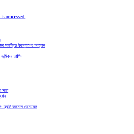
is processed.
ন
মের সমন্বিত উদ্যোগের আহ্বান
 ভূমিকার তাগিদ
া সভা
্বান
রছেন: দুবাই কনসাল জেনারেল