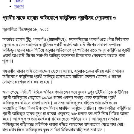
বিজ্ঞান
প্রবাস
প্রার্থীর মাকে হত্যার অভিযোগে কাউন্সিলর প্রার্থীসহ গ্রেফতার ৩
প্রকাশিতঃ
ডিসেম্বর ১৮, ২০১৫
আতাউর রহমান মিন্টু, গফরগাঁও (ময়মনসিংহ): ময়মনসিংহের গফরগাঁওয়ে পৌর নির্বাচনকে
কেন্দ্র করে ৩নং ওয়ার্ডের কাউন্সিলর প্রার্থী ওয়ার্ড আওয়ামী লীগের সাধারণ সম্পাদক
আজিজুল হকের মাকে পিটিয়ে হত্যার অভিযোগে বৃহস্পতিবার রাতে অন্য কাউন্সিলর প্রার্থী
ওয়ার্ড আওয়ামী লীগের সভাপতি আনিছুর রহমানসহ তিনজনকে গ্রেফতার করেছে থানা
পুলিশ।
গফরগাঁও থানার ওসি তোফাজ্জেল হোসেন জানান, হত্যাকাণ্ডের ঘটনায় জড়িত থাকার
অভিযোগে কাউন্সিলর প্রার্থী আনিছুর রহমান,তার ভাতিজা ইকবাল হোসেন ও ভাগ্নে
সোহাগকে গ্রেফতার করা হয়েছে।
জানা গেছে, নির্বাচনী বির্তকে জড়িয়ে পড়ার জের ধরে বুধবার দুপুর দুইটার দিকে কাউন্সিলর
প্রার্থী আনিসুলের নেতৃত্বে ৩০/৩৫ জনের একদল সশস্ত্র লোক কাউন্সিলর প্রার্থী
আজিজুলের বাড়িতে হামলা চালায়। এ সময় আজিজুলের বাড়িতে তার সর্মথকদের
আয়োজিত বিজয় দিবস উপলক্ষে মিলাদ মাহফিল অনুষ্ঠান চলছিল। হামলাকারীরা কাউন্সিলর
প্রার্থী আজিজুল হকের বৃদ্ধ মা রাবেয়া খাতুনসহ ৭/৮ জনকে রড-লাঠি দিয়ে পিটিয়ে আহত
করে। আজিজুল ও তার সমর্থকরা বড়িঘর ছেড়ে পালিয়ে যায়। আনিসুলের সমর্থকরা
আজিজুলের বাড়িঘরের চারিদিকে পাহারা বসিয়ে আহতদের হাসপাতালে যেতে বাধা দেয়।
রাত ৮টার দিকে আজিজুলের বৃদ্ধ মা বিনা চিকিৎসায় বাড়িতেই মারা যান।