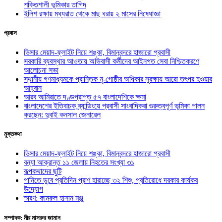
শক্তিশালী ভূমিকার তাগিদ
ইলিশ রক্ষায় মধ্যরাত থেকে মাছ ধরায় ২ মাসের নিষেধাজ্ঞা
প্রবাস
ভিসার মেয়াদ-ফ্লাইট নিয়ে শঙ্কা, বিমানবন্দরে হাজারো প্রবাসী
সরকারি ব্যবস্থার আওতায় অভিবাসী কর্মীদের আইনগত সেবা নিশ্চিতকরণে
আলোচনা সভা
স্থানীয় গণমাধ্যমকে প্রান্তিক নৃ-গোষ্ঠীর অধিকার সুরক্ষায় আরো তৎপর হওয়ার
আহ্বান
আরব আমিরাতে দণ্ডপ্রাপ্ত ৫৭ বাংলাদেশিকে ক্ষমা
বাংলাদেশের ইতিবাচক ব্র্যান্ডিংয়ে প্রবাসী সাংবাদিকরা গুরুত্বপূর্ণ ভূমিকা পালন
করছেন: দুবাই কনসাল জেনারেল
মুক্তকথা
ভিসার মেয়াদ-ফ্লাইট নিয়ে শঙ্কা, বিমানবন্দরে হাজারো প্রবাসী
বন্যা আক্রান্ত ১১ জেলায় নিহতের সংখ্যা ৩১
রূপকথাদের ছুটি
পানিতে ডুবে প্রতিদিন প্রাণ হারাচ্ছে ৩২ শিশু, প্রতিরোধে দরকার কার্যকর
উদ্যোগ
স্মরণ: কামরুল হাসান মঞ্জু
সম্পাদক: মীর মাসরুর জামান