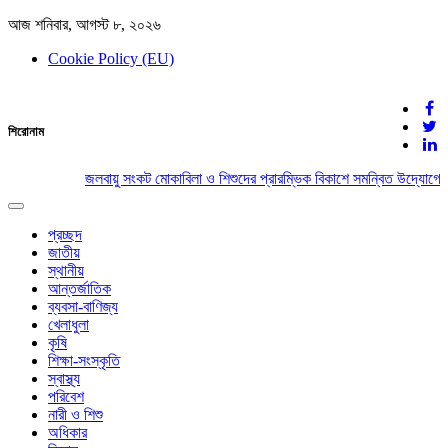
আজ শনিবার, আগস্ট ৮, ২০২৬
Cookie Policy (EU)
দেশের খবর
শিরোনাম
যুক্ত থাকুন দেশের সঙ্গে
জলবায়ু সংকট মোকাবিলা ও শিশুদের প্রারম্ভিক বিকাশে সমন্বিত উদ্যোগের 
Toggle
navigation
প্রচ্ছদ
জাতীয়
স্থানীয়
আন্তর্জাতিক
ব্যবসা-বাণিজ্য
খেলাধুলা
কৃষি
শিক্ষা-সংস্কৃতি
স্বাস্থ্য
পরিবেশ
নারী ও শিশু
অধিকার