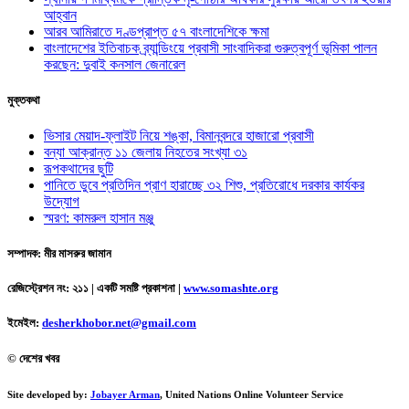
আহ্বান
আরব আমিরাতে দণ্ডপ্রাপ্ত ৫৭ বাংলাদেশিকে ক্ষমা
বাংলাদেশের ইতিবাচক ব্র্যান্ডিংয়ে প্রবাসী সাংবাদিকরা গুরুত্বপূর্ণ ভূমিকা পালন
করছেন: দুবাই কনসাল জেনারেল
মুক্তকথা
ভিসার মেয়াদ-ফ্লাইট নিয়ে শঙ্কা, বিমানবন্দরে হাজারো প্রবাসী
বন্যা আক্রান্ত ১১ জেলায় নিহতের সংখ্যা ৩১
রূপকথাদের ছুটি
পানিতে ডুবে প্রতিদিন প্রাণ হারাচ্ছে ৩২ শিশু, প্রতিরোধে দরকার কার্যকর
উদ্যোগ
স্মরণ: কামরুল হাসান মঞ্জু
সম্পাদক: মীর মাসরুর জামান
রেজিস্ট্রেশন নং: ২১১ | একটি সমষ্টি প্রকাশনা
|
www.somashte.org
ইমেইল:
desherkhobor.net@gmail.com
© দেশের খবর
Site developed by:
Jobayer Arman
, United Nations Online Volunteer Service