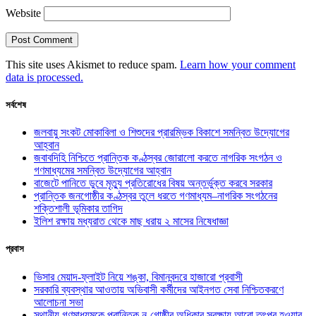
Website
This site uses Akismet to reduce spam.
Learn how your comment
data is processed.
সর্বশেষ
জলবায়ু সংকট মোকাবিলা ও শিশুদের প্রারম্ভিক বিকাশে সমন্বিত উদ্যোগের
আহ্বান
জবাবদিহি নিশ্চিতে প্রান্তিক কণ্ঠস্বর জোরালো করতে নাগরিক সংগঠন ও
গণমাধ্যমের সমন্বিত উদ্যোগের আহ্বান
বাজেটে পানিতে ডুবে মৃত্যু প্রতিরোধের বিষয় অন্তর্ভুক্ত করবে সরকার
প্রান্তিক জনগোষ্ঠীর কণ্ঠস্বর তুলে ধরতে গণমাধ্যম–নাগরিক সংগঠনের
শক্তিশালী ভূমিকার তাগিদ
ইলিশ রক্ষায় মধ্যরাত থেকে মাছ ধরায় ২ মাসের নিষেধাজ্ঞা
প্রবাস
ভিসার মেয়াদ-ফ্লাইট নিয়ে শঙ্কা, বিমানবন্দরে হাজারো প্রবাসী
সরকারি ব্যবস্থার আওতায় অভিবাসী কর্মীদের আইনগত সেবা নিশ্চিতকরণে
আলোচনা সভা
স্থানীয় গণমাধ্যমকে প্রান্তিক নৃ-গোষ্ঠীর অধিকার সুরক্ষায় আরো তৎপর হওয়ার