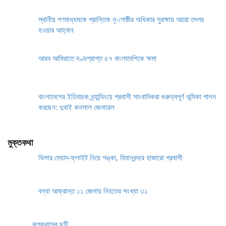
স্থানীয় গণমাধ্যমকে প্রান্তিক নৃ-গোষ্ঠীর অধিকার সুরক্ষায় আরো তৎপর
হওয়ার আহ্বান
আরব আমিরাতে দণ্ডপ্রাপ্ত ৫৭ বাংলাদেশিকে ক্ষমা
বাংলাদেশের ইতিবাচক ব্র্যান্ডিংয়ে প্রবাসী সাংবাদিকরা গুরুত্বপূর্ণ ভূমিকা পালন
করছেন: দুবাই কনসাল জেনারেল
মুক্তকথা
ভিসার মেয়াদ-ফ্লাইট নিয়ে শঙ্কা, বিমানবন্দরে হাজারো প্রবাসী
বন্যা আক্রান্ত ১১ জেলায় নিহতের সংখ্যা ৩১
রূপকথাদের ছুটি