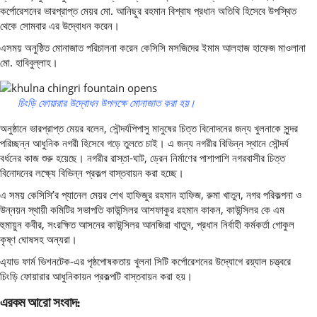
কর্পোরেশনের ভারপ্রাপ্ত মেয়র মো. আনিছুর রহমান বিশ্বাষ প্রধান অতিথি হিসেবে উপস্থিত
থেকে সোমবার এর উদ্বোধন করেন।
এসময় অনুষ্ঠিত মোনাজাত পরিচালনা করেন কেসিসি মসজিদের ইমাম আলহাজ হাফেজ মাওলানা
মো. হাবিবুল্লাহ।
চিংড়ি ফোয়ারার উদ্বোধন উপলক্ষে মোনাজাত করা হয়।
অনুষ্ঠানে ভারপ্রাপ্ত মেয়র বলেন, সৌন্দর্যপিপাসু মানুষের চিত্ত বিনোদনের জন্য খুলনাকে সুন্দর
পরিচ্ছন্ন আধুনিক নগরী হিসেবে গড়ে তুলতে চাই। এ জন্য নগরীর বিভিন্ন স্থানে সৌন্দর্য
বর্ধনের কাজ শুরু হয়েছে। নগরীর রাস্তা-ঘাট, ড্রেন নির্মাণের পাশাপাশি নগরবাসীর চিত্ত
বিনোদনের লক্ষ্যে বিভিন্ন প্রকল্প বাস্তবায়ন করা হচ্ছে।
এ সময় কেসিসি’র প্যানেল মেয়র শেখ হাফিজুর রহমান হাফিজ, রুমা খাতুন, নগর পরিকল্পনা ও
উন্নয়ন স্থায়ী কমিটির সভাপতি কাউন্সিলর আশফাকুর রহমান কাকন, কাউন্সিলর কে এম
হুমায়ুন কবীর, সংরক্ষিত আসনের কাউন্সিলর আনজিরা খাতুন, প্রধান নির্বাহী কর্মকর্তা গোকুল
কৃষ্ণ ঘোষসহ অন্যরা।
এ্যাড ফার্ম ভিশনটেক-এর পৃষ্ঠপোষকতায় খুলনা সিটি কর্পোরেশনের উদ্যোগে র‌য়্যাল চত্ত্বরে
চিংড়ি ফোয়ারার আধুনিকায়ন প্রকল্পটি বাস্তবায়ন করা হয়।
এরকম আরো সংবাদ: