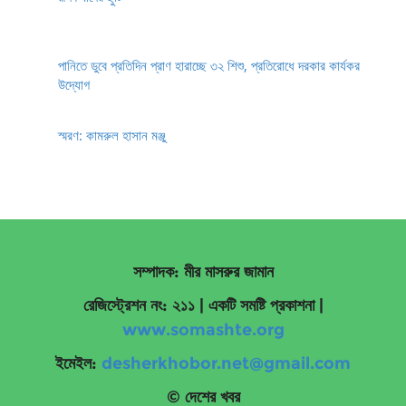
পানিতে ডুবে প্রতিদিন প্রাণ হারাচ্ছে ৩২ শিশু, প্রতিরোধে দরকার কার্যকর
উদ্যোগ
স্মরণ: কামরুল হাসান মঞ্জু
সম্পাদক: মীর মাসরুর জামান
রেজিস্ট্রেশন নং: ২১১ | একটি সমষ্টি প্রকাশনা
|
www.somashte.org
ইমেইল:
desherkhobor.net@gmail.com
© দেশের খবর