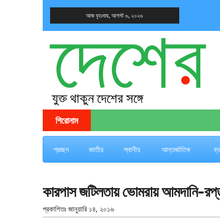
আজ বৃহঃবার, আগস্ট ৬, ২০২৬
দেশের খবর
যুক্ত থাকুন দেশের সঙ্গে
শিরোনাম
প্রচ্ছদ
জাতীয়
স্থানীয়
আন্তর্জাতিক
ব্
কারপাস জটিলতায় ভোমরায় আমদানি-রপ্তা
প্রকাশিতঃ
জানুয়ারি ১৪, ২০১৬