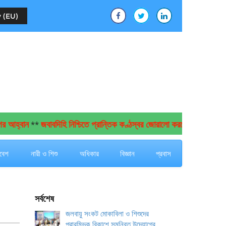
 (EU)
হ্বান
জবাবদিহি নিশ্চিতে প্রান্তিক কণ্ঠস্বর জোরালো করতে নাগরিক সংগঠন 
**
বেশ
নারী ও শিশু
অধিকার
বিজ্ঞান
প্রবাস
সর্বশেষ
জলবায়ু সংকট মোকাবিলা ও শিশুদের
প্রারম্ভিক বিকাশে সমন্বিত উদ্যোগের