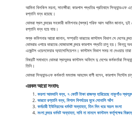
আমিনা বিলকিস ময়না, সাতক্ষীরা: কারপাস পদ্ধতির প্রতিবাদে সিঅ্যান্ডএফ এজ
রপ্তানি বন্ধ রয়েছে।
ভোমরা স্থল বন্দরের সহকারী কমিশনার (শুল্ক) শরিফ আল আমিন জানান, দুই দে
রপ্তানি বন্ধ হয়ে যায়।
শুল্ক কমিশনার আরো জানান, সম্প্রতি ভারতের কাস্টমস বিভাগ সে দেশের বন্দর
ভোমরার ওপারে ভারতের ঘোজাডাঙ্গা বন্দরে কারপাস পদ্ধতি চালু হয়। কিন্তু অ
এজেন্টস ওয়েলফেয়ার অ্যাসোসিয়েশন। কাস্টমস বিভাগ সময় না দেওয়ায় তারা
বিষয়টি সমাধানে ভোমরা স্থলবন্দর কাস্টমস অফিসে দু দেশের কর্মকর্তারা সিঅ
তিনি।
ভোমরা সিঅ্যান্ডএফ কর্মকর্তা মমতাজ আহমেদ বাপী বলেন, কারপাস সিস্টেম চ
এরকম আরো সংবাদ:
কয়লা আমদানি বন্ধ, ৭ কোটি টাকা রাজস্ব হারিয়েছে নাকুগাঁও স্থলবন্
ভারতে রপ্তানি বন্ধ, বিশাল বিপর্যয়ের মুখে সোনালি আঁশ
কর্মচারী ইউনিয়নের ধর্মঘট অব্যাহত, তিন দিন ধরে অচল মংলা
মংলা বন্দরে ধর্মঘট অব্যাহত, দাবি না মানলে কাস্টমস কর্তৃপক্ষের বিরুদ