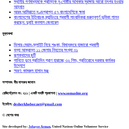
স্থানীয় গণমাধ্যমকে প্রান্তিক নৃ-গোষ্ঠীর অধিকার সুরক্ষায় আরো তৎপর হওয়ার
আহ্বান
আরব আমিরাতে দণ্ডপ্রাপ্ত ৫৭ বাংলাদেশিকে ক্ষমা
বাংলাদেশের ইতিবাচক ব্র্যান্ডিংয়ে প্রবাসী সাংবাদিকরা গুরুত্বপূর্ণ ভূমিকা পালন
করছেন: দুবাই কনসাল জেনারেল
মুক্তকথা
ভিসার মেয়াদ-ফ্লাইট নিয়ে শঙ্কা, বিমানবন্দরে হাজারো প্রবাসী
বন্যা আক্রান্ত ১১ জেলায় নিহতের সংখ্যা ৩১
রূপকথাদের ছুটি
পানিতে ডুবে প্রতিদিন প্রাণ হারাচ্ছে ৩২ শিশু, প্রতিরোধে দরকার কার্যকর
উদ্যোগ
স্মরণ: কামরুল হাসান মঞ্জু
সম্পাদক: মীর মাসরুর জামান
রেজিস্ট্রেশন নং: ২১১ | একটি সমষ্টি প্রকাশনা
|
www.somashte.org
ইমেইল:
desherkhobor.net@gmail.com
© দেশের খবর
Site developed by:
Jobayer Arman
, United Nations Online Volunteer Service