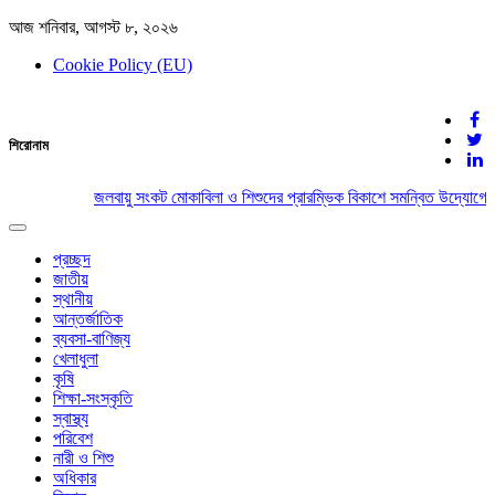
আজ শনিবার, আগস্ট ৮, ২০২৬
Cookie Policy (EU)
দেশের খবর
শিরোনাম
যুক্ত থাকুন দেশের সঙ্গে
জলবায়ু সংকট মোকাবিলা ও শিশুদের প্রারম্ভিক বিকাশে সমন্বিত উদ্যোগের আ
Toggle
navigation
প্রচ্ছদ
জাতীয়
স্থানীয়
আন্তর্জাতিক
ব্যবসা-বাণিজ্য
খেলাধুলা
কৃষি
শিক্ষা-সংস্কৃতি
স্বাস্থ্য
পরিবেশ
নারী ও শিশু
অধিকার