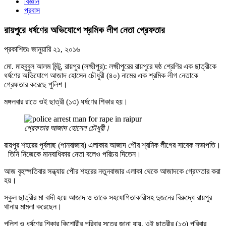
বিজ্ঞান
প্রবাস
রায়পুরে ধর্ষণের অভিযোগে শ্রমিক লীগ নেতা গ্রেফতার
প্রকাশিতঃ
জানুয়ারি ২১, ২০১৬
মো. মাহবুবুল আলম মিন্টু, রায়পুর (লক্ষ্মীপুর): লক্ষ্মীপুরের রায়পুরে ষষ্ঠ শ্রেণির এক ছাত্রীকে
ধর্ষণের অভিযোগে আজাদ হোসেন চৌধুরী (৪০) নামের এক শ্রমিক লীগ নেতাকে
গ্রেফতার করেছে পুলিশ।
মঙ্গলবার রাতে ওই ছাত্রী (১৩) ধর্ষণের শিকার হয়।
গ্রেফতার আজাদ হোসেন চৌধুরী।
রায়পুর শহরের পূর্বলাছ (পানবাজার) এলাকার আজাদ পৌর শ্রমিক লীগের সাবেক সভাপতি।
তিনি নিজেকে মানবাধিকার নেতা বলেও পরিচয় দিতেন।
আজ বৃহস্পতিবার সন্ধ্যায় পৌর শহরের নতুনবাজার এলাকা থেকে আজাদকে গ্রেফতার করা
হয়।
স্কুল ছাত্রীর মা বাদী হয়ে আজাদ ও তাকে সহযোগিতাকারীসহ দুজনের বিরুদ্ধে রায়পুর
থানায় মামলা করেছেন।
পুলিশ ও ধর্ষণের শিকার কিশোরীর পরিবার সূত্রে জানা যায়, ওই ছাত্রীর (১৩) পরিবার