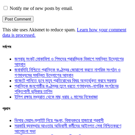
Notify me of new posts by email.
This site uses Akismet to reduce spam.
Learn how your comment
data is processed.
সর্বশেষ
জলবায়ু সংকট মোকাবিলা ও শিশুদের প্রারম্ভিক বিকাশে সমন্বিত উদ্যোগের
আহ্বান
জবাবদিহি নিশ্চিতে প্রান্তিক কণ্ঠস্বর জোরালো করতে নাগরিক সংগঠন ও
গণমাধ্যমের সমন্বিত উদ্যোগের আহ্বান
বাজেটে পানিতে ডুবে মৃত্যু প্রতিরোধের বিষয় অন্তর্ভুক্ত করবে সরকার
প্রান্তিক জনগোষ্ঠীর কণ্ঠস্বর তুলে ধরতে গণমাধ্যম–নাগরিক সংগঠনের
শক্তিশালী ভূমিকার তাগিদ
ইলিশ রক্ষায় মধ্যরাত থেকে মাছ ধরায় ২ মাসের নিষেধাজ্ঞা
প্রবাস
ভিসার মেয়াদ-ফ্লাইট নিয়ে শঙ্কা, বিমানবন্দরে হাজারো প্রবাসী
সরকারি ব্যবস্থার আওতায় অভিবাসী কর্মীদের আইনগত সেবা নিশ্চিতকরণে
আলোচনা সভা