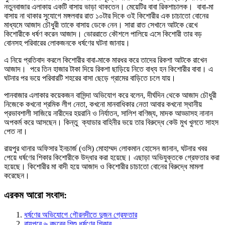
নতুনবাজার এলাকায় একটি বাসায় ভাড়া থাকতেন। মেয়েটির বাবা রিকশাচালক। বাবা-মা
বাসায় না থাকার সুযোগে মঙ্গলবার রাত ১০টার দিকে ওই কিশোরীর এক চাচাতো বোনের
মাধ্যমে আজাদ চৌধুরী তাকে বাসায় ডেকে নেন। সারা রাত সেখানে আটকে রেখে
কিশোরীকে ধর্ষণ করেন আজাদ। ভোররাতে কৌশলে পালিয়ে এসে কিশোরী তার বড়
বোনসহ পরিবারের লোকজনকে ধর্ষণের ঘটনা জানায়।
এ নিয়ে প্রতিবাদ করলে কিশোরীর বাবা-মাকে মারধর করে তাদের রিকশা আটকে রাখেন
আজাদ। পরে তিন হাজার টাকা দিয়ে রিকশা ছাড়িয়ে নিতে বাধ্য হন কিশোরীর বাবা। এ
ঘটনার পর ভয়ে পরিবারটি শহরের বাসা ছেড়ে গ্রামের বাড়িতে চলে যায়।
পানবাজার এলাকার কয়েকজন বাসিন্দা অভিযোগ করে বলেন, দীর্ঘদিন থেকে আজাদ চৌধুরী
নিজেকে কখনো শ্রমিক লীগ নেতা, কখনো মানবাধিকার নেতা আবার কখনো স্থানীয়
প্রভাবশালী সাজিয়ে নারীদের হয়রানি ও নির্যাতন, সালিশ বাণিজ্য, মাদক আড্ডাসহ নানান
অপকর্ম করে আসছেন। কিন্তু ক্যাডার বাহিনীর ভয়ে তার বিরুদ্ধে কেউ মুখ খুলতে সাহস
পেত না।
রায়পুর থানার অফিসার ইনচার্জ (ওসি) মোহাম্মদ লোকমান হোসেন জানান, ঘটনার খবর
পেয়ে ধর্ষণের শিকার কিশোরীকে উদ্ধার করা হয়েছে। এছাড়া অভিযুক্তকে গ্রেফতার করা
হয়েছে। কিশোরীর মা বাদী হয়ে আজাদ ও কিশোরীর চাচাতো বোনের বিরুদ্ধে মামলা
করেছেন।
এরকম আরো সংবাদ:
ধর্ষণের অভিযোগে গৌরনদীতে দুজন গ্রেফতার
রায়পুরে ৬ বছরের শিশু ধর্ষণের শিকার