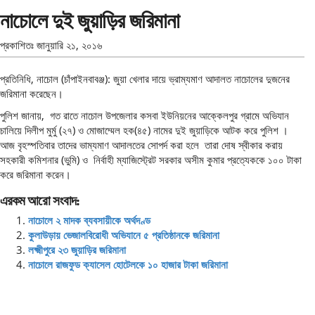
নাচোলে দুই জুয়াড়ির জরিমানা
প্রকাশিতঃ
জানুয়ারি ২১, ২০১৬
প্রতিনিধি, নাচোল (চাঁপাইনবাবঞ্জ): জুয়া খেলার দায়ে ভ্রাম্যমাণ আদালত নাচোলের দুজনের
জরিমানা করেছেন।
পুলিশ জানায়, গত রাতে নাচোল উপজেলার কসবা ইউনিয়নের আক্কেলপুর গ্রামে অভিযান
চালিয়ে দিলীপ মুর্মু (২৭) ও মোজাম্মেল হক(৪৫) নামের দুই জুয়াড়িকে আটক করে পুলিশ ।
আজ বৃহস্পতিবার তাদের ভাম্যমাণ আদালতের সোপর্দ করা হলে তারা দোষ স্বীকার করায়
সহকারী কমিশনার (ভুমি) ও নির্বাহী ম্যাজিস্ট্রেট সরকার অসীম কুমার প্রত্যেককে ১০০ টাকা
করে জরিমানা করেন।
এরকম আরো সংবাদ:
নাচোলে ২ মাদক ব্যবসায়ীকে অর্থদণ্ড
কুলাউড়ায় ভেজালবিরোধী অভিযানে ৫ প্রতিষ্ঠানকে জরিমানা
লক্ষ্মীপুরে ২৩ জুয়াড়ির জরিমানা
নাচোলে রাজফুড ক্যাসেল হোটেলকে ১০ হাজার টাকা জরিমানা