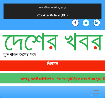
আজ শনিবার, আগস্ট ৮, ২০২৬
Cookie Policy (EU)
দেশের খবর
যুক্ত থাকুন দেশের সঙ্গে
শিরোনাম
জলবায়ু সংকট মোকাবিলা ও শিশুদের প্রারম্ভিক বিকাশে সমন্বিত উদ্
Toggl
navig