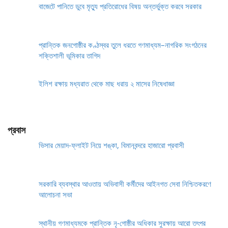
বাজেটে পানিতে ডুবে মৃত্যু প্রতিরোধের বিষয় অন্তর্ভুক্ত করবে সরকার
প্রান্তিক জনগোষ্ঠীর কণ্ঠস্বর তুলে ধরতে গণমাধ্যম–নাগরিক সংগঠনের
শক্তিশালী ভূমিকার তাগিদ
ইলিশ রক্ষায় মধ্যরাত থেকে মাছ ধরায় ২ মাসের নিষেধাজ্ঞা
প্রবাস
ভিসার মেয়াদ-ফ্লাইট নিয়ে শঙ্কা, বিমানবন্দরে হাজারো প্রবাসী
সরকারি ব্যবস্থার আওতায় অভিবাসী কর্মীদের আইনগত সেবা নিশ্চিতকরণে
আলোচনা সভা
স্থানীয় গণমাধ্যমকে প্রান্তিক নৃ-গোষ্ঠীর অধিকার সুরক্ষায় আরো তৎপর