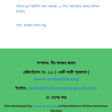
পানিতে ডুবে প্রতিদিন প্রাণ হারাচ্ছে ৩২ শিশু, প্রতিরোধে দরকার কার্যকর
উদ্যোগ
স্মরণ: কামরুল হাসান মঞ্জু
সম্পাদক: মীর মাসরুর জামান
রেজিস্ট্রেশন নং: ২১১ | একটি সমষ্টি প্রকাশনা
|
www.somashte.org
ইমেইল:
desherkhobor.net@gmail.com
© দেশের খবর
Site developed by:
Jobayer Arman
, United Nations Online Volunteer
Service