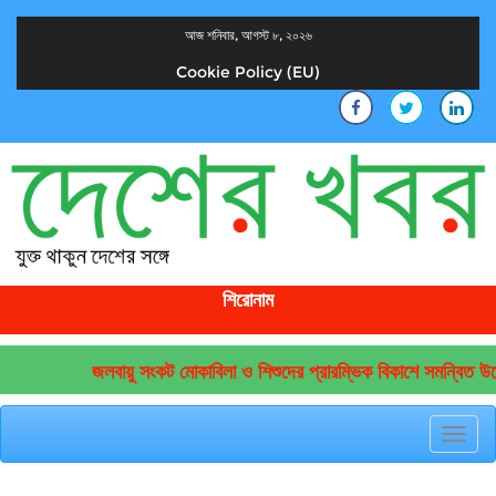
আজ শনিবার, আগস্ট ৮, ২০২৬
Cookie Policy (EU)
দেশের খবর
যুক্ত থাকুন দেশের সঙ্গে
শিরোনাম
জলবায়ু সংকট মোকাবিলা ও শিশুদের প্রারম্ভিক বিকাশে সমন্বিত উদ্
Toggl
navig