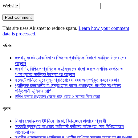
Website
This site uses Akismet to reduce spam.
Learn how your comment
data is processed.
সর্বশেষ
জলবায়ু সংকট মোকাবিলা ও শিশুদের প্রারম্ভিক বিকাশে সমন্বিত উদ্যোগের
আহ্বান
জবাবদিহি নিশ্চিতে প্রান্তিক কণ্ঠস্বর জোরালো করতে নাগরিক সংগঠন ও
গণমাধ্যমের সমন্বিত উদ্যোগের আহ্বান
বাজেটে পানিতে ডুবে মৃত্যু প্রতিরোধের বিষয় অন্তর্ভুক্ত করবে সরকার
প্রান্তিক জনগোষ্ঠীর কণ্ঠস্বর তুলে ধরতে গণমাধ্যম–নাগরিক সংগঠনের
শক্তিশালী ভূমিকার তাগিদ
ইলিশ রক্ষায় মধ্যরাত থেকে মাছ ধরায় ২ মাসের নিষেধাজ্ঞা
প্রবাস
ভিসার মেয়াদ-ফ্লাইট নিয়ে শঙ্কা, বিমানবন্দরে হাজারো প্রবাসী
সরকারি ব্যবস্থার আওতায় অভিবাসী কর্মীদের আইনগত সেবা নিশ্চিতকরণে
আলোচনা সভা
স্থানীয় গণমাধ্যমকে প্রান্তিক নৃ-গোষ্ঠীর অধিকার সুরক্ষায় আরো তৎপর হওয়ার