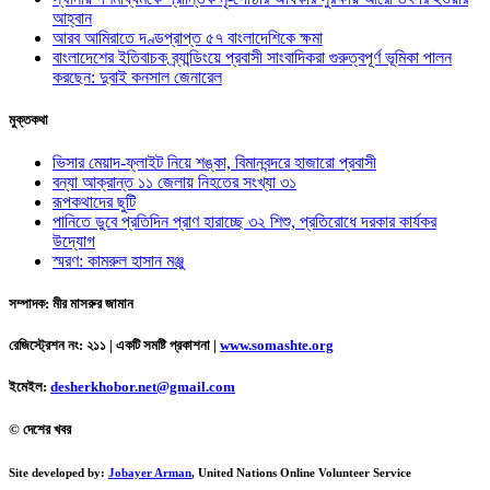
আহ্বান
আরব আমিরাতে দণ্ডপ্রাপ্ত ৫৭ বাংলাদেশিকে ক্ষমা
বাংলাদেশের ইতিবাচক ব্র্যান্ডিংয়ে প্রবাসী সাংবাদিকরা গুরুত্বপূর্ণ ভূমিকা পালন
করছেন: দুবাই কনসাল জেনারেল
মুক্তকথা
ভিসার মেয়াদ-ফ্লাইট নিয়ে শঙ্কা, বিমানবন্দরে হাজারো প্রবাসী
বন্যা আক্রান্ত ১১ জেলায় নিহতের সংখ্যা ৩১
রূপকথাদের ছুটি
পানিতে ডুবে প্রতিদিন প্রাণ হারাচ্ছে ৩২ শিশু, প্রতিরোধে দরকার কার্যকর
উদ্যোগ
স্মরণ: কামরুল হাসান মঞ্জু
সম্পাদক: মীর মাসরুর জামান
রেজিস্ট্রেশন নং: ২১১ | একটি সমষ্টি প্রকাশনা
|
www.somashte.org
ইমেইল:
desherkhobor.net@gmail.com
© দেশের খবর
Site developed by:
Jobayer Arman
, United Nations Online Volunteer Service