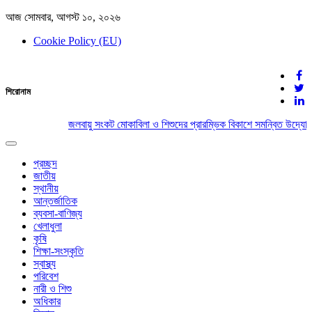
আজ সোমবার, আগস্ট ১০, ২০২৬
Cookie Policy (EU)
দেশের খবর
শিরোনাম
যুক্ত থাকুন দেশের সঙ্গে
জলবায়ু সংকট মোকাবিলা ও শিশুদের প্রারম্ভিক বিকাশে সমন্বিত উদ্যোগ
Toggle
navigation
প্রচ্ছদ
জাতীয়
স্থানীয়
আন্তর্জাতিক
ব্যবসা-বাণিজ্য
খেলাধুলা
কৃষি
শিক্ষা-সংস্কৃতি
স্বাস্থ্য
পরিবেশ
নারী ও শিশু
অধিকার