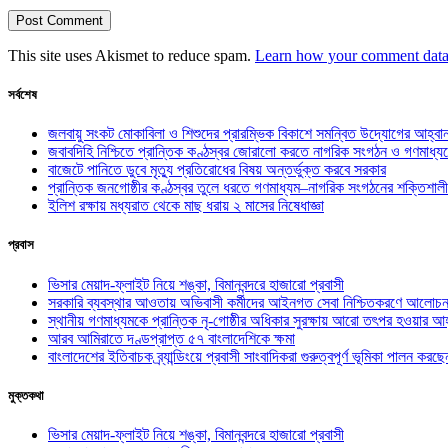
This site uses Akismet to reduce spam.
Learn how your comment data 
সর্বশেষ
জলবায়ু সংকট মোকাবিলা ও শিশুদের প্রারম্ভিক বিকাশে সমন্বিত উদ্যোগের আহ্বা
জবাবদিহি নিশ্চিতে প্রান্তিক কণ্ঠস্বর জোরালো করতে নাগরিক সংগঠন ও গণমাধ্য
বাজেটে পানিতে ডুবে মৃত্যু প্রতিরোধের বিষয় অন্তর্ভুক্ত করবে সরকার
প্রান্তিক জনগোষ্ঠীর কণ্ঠস্বর তুলে ধরতে গণমাধ্যম–নাগরিক সংগঠনের শক্তিশালী
ইলিশ রক্ষায় মধ্যরাত থেকে মাছ ধরায় ২ মাসের নিষেধাজ্ঞা
প্রবাস
ভিসার মেয়াদ-ফ্লাইট নিয়ে শঙ্কা, বিমানবন্দরে হাজারো প্রবাসী
সরকারি ব্যবস্থার আওতায় অভিবাসী কর্মীদের আইনগত সেবা নিশ্চিতকরণে আলোচন
স্থানীয় গণমাধ্যমকে প্রান্তিক নৃ-গোষ্ঠীর অধিকার সুরক্ষায় আরো তৎপর হওয়ার আহ
আরব আমিরাতে দণ্ডপ্রাপ্ত ৫৭ বাংলাদেশিকে ক্ষমা
বাংলাদেশের ইতিবাচক ব্র্যান্ডিংয়ে প্রবাসী সাংবাদিকরা গুরুত্বপূর্ণ ভূমিকা পালন ক
মুক্তকথা
ভিসার মেয়াদ-ফ্লাইট নিয়ে শঙ্কা, বিমানবন্দরে হাজারো প্রবাসী