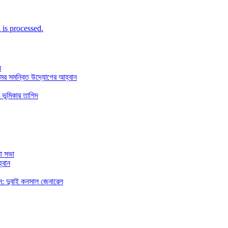
is processed.
ন
মের সমন্বিত উদ্যোগের আহ্বান
 ভূমিকার তাগিদ
া সভা
্বান
রছেন: দুবাই কনসাল জেনারেল