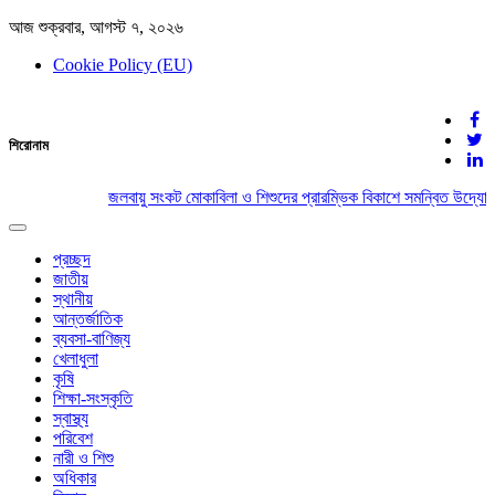
আজ শুক্রবার, আগস্ট ৭, ২০২৬
Cookie Policy (EU)
দেশের খবর
শিরোনাম
যুক্ত থাকুন দেশের সঙ্গে
জলবায়ু সংকট মোকাবিলা ও শিশুদের প্রারম্ভিক বিকাশে সমন্বিত উদ্যোগে
Toggle
navigation
প্রচ্ছদ
জাতীয়
স্থানীয়
আন্তর্জাতিক
ব্যবসা-বাণিজ্য
খেলাধুলা
কৃষি
শিক্ষা-সংস্কৃতি
স্বাস্থ্য
পরিবেশ
নারী ও শিশু
অধিকার