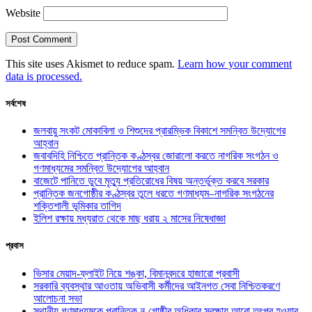
Website
This site uses Akismet to reduce spam.
Learn how your comment
data is processed.
সর্বশেষ
জলবায়ু সংকট মোকাবিলা ও শিশুদের প্রারম্ভিক বিকাশে সমন্বিত উদ্যোগের
আহ্বান
জবাবদিহি নিশ্চিতে প্রান্তিক কণ্ঠস্বর জোরালো করতে নাগরিক সংগঠন ও
গণমাধ্যমের সমন্বিত উদ্যোগের আহ্বান
বাজেটে পানিতে ডুবে মৃত্যু প্রতিরোধের বিষয় অন্তর্ভুক্ত করবে সরকার
প্রান্তিক জনগোষ্ঠীর কণ্ঠস্বর তুলে ধরতে গণমাধ্যম–নাগরিক সংগঠনের
শক্তিশালী ভূমিকার তাগিদ
ইলিশ রক্ষায় মধ্যরাত থেকে মাছ ধরায় ২ মাসের নিষেধাজ্ঞা
প্রবাস
ভিসার মেয়াদ-ফ্লাইট নিয়ে শঙ্কা, বিমানবন্দরে হাজারো প্রবাসী
সরকারি ব্যবস্থার আওতায় অভিবাসী কর্মীদের আইনগত সেবা নিশ্চিতকরণে
আলোচনা সভা
স্থানীয় গণমাধ্যমকে প্রান্তিক নৃ-গোষ্ঠীর অধিকার সুরক্ষায় আরো তৎপর হওয়ার