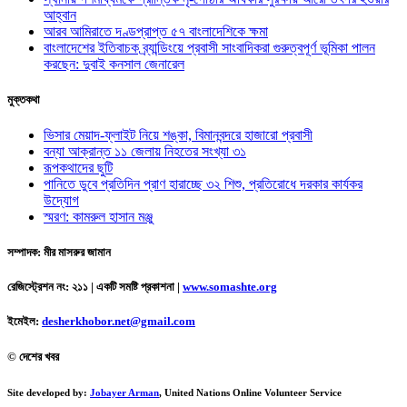
আহ্বান
আরব আমিরাতে দণ্ডপ্রাপ্ত ৫৭ বাংলাদেশিকে ক্ষমা
বাংলাদেশের ইতিবাচক ব্র্যান্ডিংয়ে প্রবাসী সাংবাদিকরা গুরুত্বপূর্ণ ভূমিকা পালন
করছেন: দুবাই কনসাল জেনারেল
মুক্তকথা
ভিসার মেয়াদ-ফ্লাইট নিয়ে শঙ্কা, বিমানবন্দরে হাজারো প্রবাসী
বন্যা আক্রান্ত ১১ জেলায় নিহতের সংখ্যা ৩১
রূপকথাদের ছুটি
পানিতে ডুবে প্রতিদিন প্রাণ হারাচ্ছে ৩২ শিশু, প্রতিরোধে দরকার কার্যকর
উদ্যোগ
স্মরণ: কামরুল হাসান মঞ্জু
সম্পাদক: মীর মাসরুর জামান
রেজিস্ট্রেশন নং: ২১১ | একটি সমষ্টি প্রকাশনা
|
www.somashte.org
ইমেইল:
desherkhobor.net@gmail.com
© দেশের খবর
Site developed by:
Jobayer Arman
, United Nations Online Volunteer Service