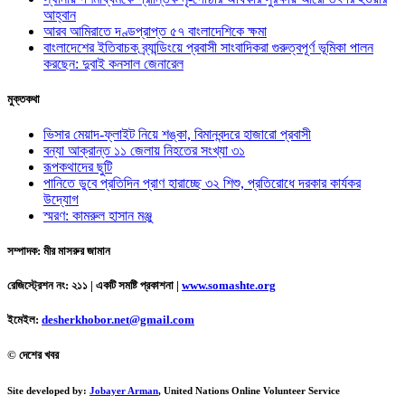
আহ্বান
আরব আমিরাতে দণ্ডপ্রাপ্ত ৫৭ বাংলাদেশিকে ক্ষমা
বাংলাদেশের ইতিবাচক ব্র্যান্ডিংয়ে প্রবাসী সাংবাদিকরা গুরুত্বপূর্ণ ভূমিকা পালন
করছেন: দুবাই কনসাল জেনারেল
মুক্তকথা
ভিসার মেয়াদ-ফ্লাইট নিয়ে শঙ্কা, বিমানবন্দরে হাজারো প্রবাসী
বন্যা আক্রান্ত ১১ জেলায় নিহতের সংখ্যা ৩১
রূপকথাদের ছুটি
পানিতে ডুবে প্রতিদিন প্রাণ হারাচ্ছে ৩২ শিশু, প্রতিরোধে দরকার কার্যকর
উদ্যোগ
স্মরণ: কামরুল হাসান মঞ্জু
সম্পাদক: মীর মাসরুর জামান
রেজিস্ট্রেশন নং: ২১১ | একটি সমষ্টি প্রকাশনা
|
www.somashte.org
ইমেইল:
desherkhobor.net@gmail.com
© দেশের খবর
Site developed by:
Jobayer Arman
, United Nations Online Volunteer Service