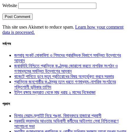
Website
This site uses Akismet to reduce spam.
Learn how your comment
data is processed.
সর্বশেষ
জলবায়ু সংকট মোকাবিলা ও শিশুদের প্রারম্ভিক বিকাশে সমন্বিত উদ্যোগের
আহ্বান
জবাবদিহি নিশ্চিতে প্রান্তিক কণ্ঠস্বর জোরালো করতে নাগরিক সংগঠন ও
গণমাধ্যমের সমন্বিত উদ্যোগের আহ্বান
বাজেটে পানিতে ডুবে মৃত্যু প্রতিরোধের বিষয় অন্তর্ভুক্ত করবে সরকার
প্রান্তিক জনগোষ্ঠীর কণ্ঠস্বর তুলে ধরতে গণমাধ্যম–নাগরিক সংগঠনের
শক্তিশালী ভূমিকার তাগিদ
ইলিশ রক্ষায় মধ্যরাত থেকে মাছ ধরায় ২ মাসের নিষেধাজ্ঞা
প্রবাস
ভিসার মেয়াদ-ফ্লাইট নিয়ে শঙ্কা, বিমানবন্দরে হাজারো প্রবাসী
সরকারি ব্যবস্থার আওতায় অভিবাসী কর্মীদের আইনগত সেবা নিশ্চিতকরণে
আলোচনা সভা
স্থানীয় গণমাধ্যমকে প্রান্তিক নৃ-গোষ্ঠীর অধিকার সুরক্ষায় আরো তৎপর হওয়ার