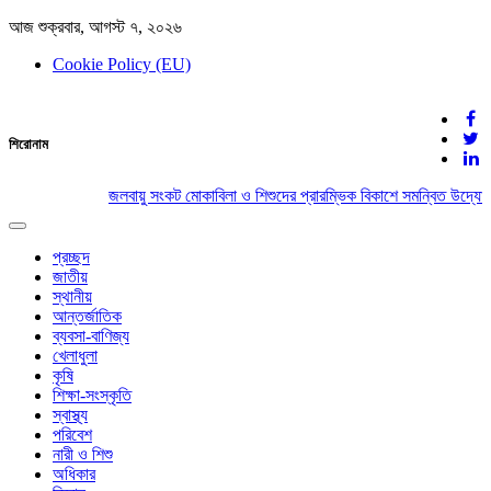
আজ শুক্রবার, আগস্ট ৭, ২০২৬
Cookie Policy (EU)
দেশের খবর
শিরোনাম
যুক্ত থাকুন দেশের সঙ্গে
জলবায়ু সংকট মোকাবিলা ও শিশুদের প্রারম্ভিক বিকাশে সমন্বিত উদ্যোগ
Toggle
navigation
প্রচ্ছদ
জাতীয়
স্থানীয়
আন্তর্জাতিক
ব্যবসা-বাণিজ্য
খেলাধুলা
কৃষি
শিক্ষা-সংস্কৃতি
স্বাস্থ্য
পরিবেশ
নারী ও শিশু
অধিকার