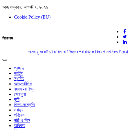
আজ শুক্রবার, আগস্ট ৭, ২০২৬
Cookie Policy (EU)
দেশের খবর
শিরোনাম
যুক্ত থাকুন দেশের সঙ্গে
জলবায়ু সংকট মোকাবিলা ও শিশুদের প্রারম্ভিক বিকাশে সমন্বিত উদ্যোগে
Toggle
navigation
প্রচ্ছদ
জাতীয়
স্থানীয়
আন্তর্জাতিক
ব্যবসা-বাণিজ্য
খেলাধুলা
কৃষি
শিক্ষা-সংস্কৃতি
স্বাস্থ্য
পরিবেশ
নারী ও শিশু
অধিকার