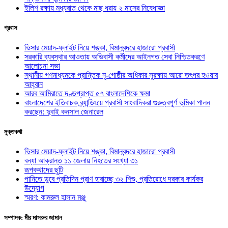
ইলিশ রক্ষায় মধ্যরাত থেকে মাছ ধরায় ২ মাসের নিষেধাজ্ঞা
প্রবাস
ভিসার মেয়াদ-ফ্লাইট নিয়ে শঙ্কা, বিমানবন্দরে হাজারো প্রবাসী
সরকারি ব্যবস্থার আওতায় অভিবাসী কর্মীদের আইনগত সেবা নিশ্চিতকরণে
আলোচনা সভা
স্থানীয় গণমাধ্যমকে প্রান্তিক নৃ-গোষ্ঠীর অধিকার সুরক্ষায় আরো তৎপর হওয়ার
আহ্বান
আরব আমিরাতে দণ্ডপ্রাপ্ত ৫৭ বাংলাদেশিকে ক্ষমা
বাংলাদেশের ইতিবাচক ব্র্যান্ডিংয়ে প্রবাসী সাংবাদিকরা গুরুত্বপূর্ণ ভূমিকা পালন
করছেন: দুবাই কনসাল জেনারেল
মুক্তকথা
ভিসার মেয়াদ-ফ্লাইট নিয়ে শঙ্কা, বিমানবন্দরে হাজারো প্রবাসী
বন্যা আক্রান্ত ১১ জেলায় নিহতের সংখ্যা ৩১
রূপকথাদের ছুটি
পানিতে ডুবে প্রতিদিন প্রাণ হারাচ্ছে ৩২ শিশু, প্রতিরোধে দরকার কার্যকর
উদ্যোগ
স্মরণ: কামরুল হাসান মঞ্জু
সম্পাদক: মীর মাসরুর জামান