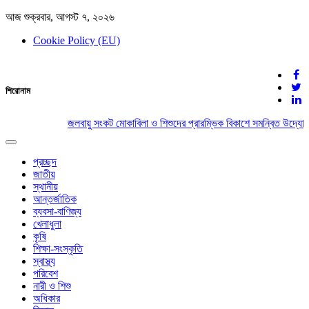
আজ শুক্রবার, আগস্ট ৭, ২০২৬
Cookie Policy (EU)
দেশের খবর
শিরোনাম
যুক্ত থাকুন দেশের সঙ্গে
জলবায়ু সংকট মোকাবিলা ও শিশুদের প্রারম্ভিক বিকাশে সমন্বিত উদ্যোগে
Toggle
navigation
প্রচ্ছদ
জাতীয়
স্থানীয়
আন্তর্জাতিক
ব্যবসা-বাণিজ্য
খেলাধুলা
কৃষি
শিক্ষা-সংস্কৃতি
স্বাস্থ্য
পরিবেশ
নারী ও শিশু
অধিকার