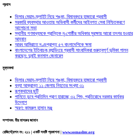
প্রবাস
ভিসার মেয়াদ-ফ্লাইট নিয়ে শঙ্কা, বিমানবন্দরে হাজারো প্রবাসী
সরকারি ব্যবস্থার আওতায় অভিবাসী কর্মীদের আইনগত সেবা নিশ্চিতকরণে
আলোচনা সভা
স্থানীয় গণমাধ্যমকে প্রান্তিক নৃ-গোষ্ঠীর অধিকার সুরক্ষায় আরো তৎপর হওয়ার
আহ্বান
আরব আমিরাতে দণ্ডপ্রাপ্ত ৫৭ বাংলাদেশিকে ক্ষমা
বাংলাদেশের ইতিবাচক ব্র্যান্ডিংয়ে প্রবাসী সাংবাদিকরা গুরুত্বপূর্ণ ভূমিকা পালন
করছেন: দুবাই কনসাল জেনারেল
মুক্তকথা
ভিসার মেয়াদ-ফ্লাইট নিয়ে শঙ্কা, বিমানবন্দরে হাজারো প্রবাসী
বন্যা আক্রান্ত ১১ জেলায় নিহতের সংখ্যা ৩১
রূপকথাদের ছুটি
পানিতে ডুবে প্রতিদিন প্রাণ হারাচ্ছে ৩২ শিশু, প্রতিরোধে দরকার কার্যকর
উদ্যোগ
স্মরণ: কামরুল হাসান মঞ্জু
সম্পাদক: মীর মাসরুর জামান
রেজিস্ট্রেশন নং: ২১১ | একটি সমষ্টি প্রকাশনা
|
www.somashte.org