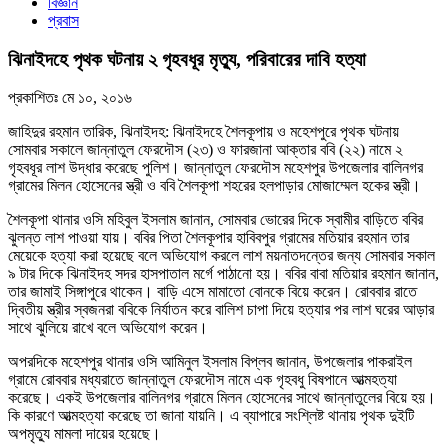
বিজ্ঞান
প্রবাস
ঝিনাইদহে পৃথক ঘটনায় ২ গৃহবধূর মৃত্যু, পরিবারের দাবি হত্যা
প্রকাশিতঃ
মে ১০, ২০১৬
জাহিদুর রহমান তারিক, ঝিনাইদহ: ঝিনাইদহে শৈলকূপায় ও মহেশপুরে পৃথক ঘটনায়
সোমবার সকালে জান্নাতুল ফেরদৌস (২৩) ও ফারজানা আক্তার ববি (২২) নামে ২
গৃহবধূর লাশ উদ্ধার করেছে পুলিশ। জান্নাতুল ফেরদৌস মহেশপুর উপজেলার বালিনগর
গ্রামের মিলন হোসেনের স্ত্রী ও ববি শৈলকূপা শহরের হলপাড়ার মোজাম্মেল হকের স্ত্রী।
শৈলকূপা থানার ওসি মহিবুল ইসলাম জানান, সোমবার ভোরের দিকে স্বামীর বাড়িতে ববির
ঝুলন্ত লাশ পাওয়া যায়। ববির পিতা শৈলকূপার হাবিবপুর গ্রামের মতিয়ার রহমান তার
মেয়েকে হত্যা করা হয়েছে বলে অভিযোগ করলে লাশ ময়নাতদন্তের জন্য সোমবার সকাল
৯ টার দিকে ঝিনাইদহ সদর হাসপাতাল মর্গে পাঠানো হয়। ববির বাবা মতিয়ার রহমান জানান,
তার জামাই সিঙ্গাপুরে থাকেন। বাড়ি এসে মামাতো বোনকে বিয়ে করেন। রোববার রাতে
দ্বিতীয় স্ত্রীর স্বজনরা ববিকে নির্যাতন করে বালিশ চাপা দিয়ে হত্যার পর লাশ ঘরের আড়ার
সাথে ঝুলিয়ে রাখে বলে অভিযোগ করেন।
অপরদিকে মহেশপুর থানার ওসি আমিনুল ইসলাম বিপ্লব জানান, উপজেলার পাকরাইল
গ্রামে রোববার মধ্যরাতে জান্নাতুল ফেরদৌস নামে এক গৃহবধু বিষপানে আত্মহত্যা
করেছে। একই উপজেলার বালিনগর গ্রামে মিলন হোসেনের সাথে জান্নাতুলের বিয়ে হয়।
কি কারণে আত্মহত্যা করেছে তা জানা যায়নি। এ ব্যাপারে সংশ্লিষ্ট থানায় পৃথক দুইটি
অপমৃত্যু মামলা দায়ের হয়েছে।