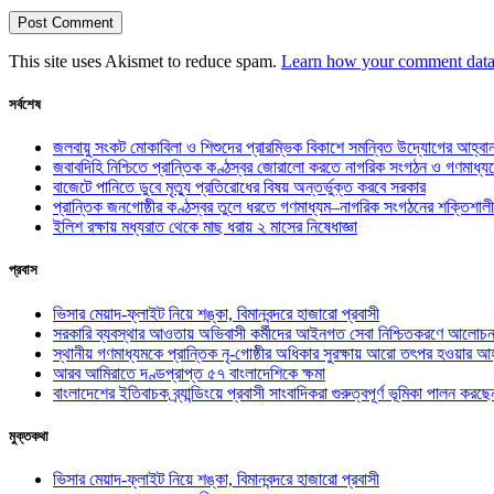
This site uses Akismet to reduce spam.
Learn how your comment data 
সর্বশেষ
জলবায়ু সংকট মোকাবিলা ও শিশুদের প্রারম্ভিক বিকাশে সমন্বিত উদ্যোগের আহ্বা
জবাবদিহি নিশ্চিতে প্রান্তিক কণ্ঠস্বর জোরালো করতে নাগরিক সংগঠন ও গণমাধ্য
বাজেটে পানিতে ডুবে মৃত্যু প্রতিরোধের বিষয় অন্তর্ভুক্ত করবে সরকার
প্রান্তিক জনগোষ্ঠীর কণ্ঠস্বর তুলে ধরতে গণমাধ্যম–নাগরিক সংগঠনের শক্তিশালী
ইলিশ রক্ষায় মধ্যরাত থেকে মাছ ধরায় ২ মাসের নিষেধাজ্ঞা
প্রবাস
ভিসার মেয়াদ-ফ্লাইট নিয়ে শঙ্কা, বিমানবন্দরে হাজারো প্রবাসী
সরকারি ব্যবস্থার আওতায় অভিবাসী কর্মীদের আইনগত সেবা নিশ্চিতকরণে আলোচন
স্থানীয় গণমাধ্যমকে প্রান্তিক নৃ-গোষ্ঠীর অধিকার সুরক্ষায় আরো তৎপর হওয়ার আহ
আরব আমিরাতে দণ্ডপ্রাপ্ত ৫৭ বাংলাদেশিকে ক্ষমা
বাংলাদেশের ইতিবাচক ব্র্যান্ডিংয়ে প্রবাসী সাংবাদিকরা গুরুত্বপূর্ণ ভূমিকা পালন ক
মুক্তকথা
ভিসার মেয়াদ-ফ্লাইট নিয়ে শঙ্কা, বিমানবন্দরে হাজারো প্রবাসী