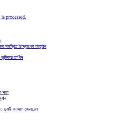
is processed.
ন
মের সমন্বিত উদ্যোগের আহ্বান
 ভূমিকার তাগিদ
া সভা
্বান
রছেন: দুবাই কনসাল জেনারেল