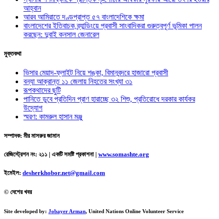
আহ্বান
আরব আমিরাতে দণ্ডপ্রাপ্ত ৫৭ বাংলাদেশিকে ক্ষমা
বাংলাদেশের ইতিবাচক ব্র্যান্ডিংয়ে প্রবাসী সাংবাদিকরা গুরুত্বপূর্ণ ভূমিকা পালন
করছেন: দুবাই কনসাল জেনারেল
মুক্তকথা
ভিসার মেয়াদ-ফ্লাইট নিয়ে শঙ্কা, বিমানবন্দরে হাজারো প্রবাসী
বন্যা আক্রান্ত ১১ জেলায় নিহতের সংখ্যা ৩১
রূপকথাদের ছুটি
পানিতে ডুবে প্রতিদিন প্রাণ হারাচ্ছে ৩২ শিশু, প্রতিরোধে দরকার কার্যকর
উদ্যোগ
স্মরণ: কামরুল হাসান মঞ্জু
সম্পাদক: মীর মাসরুর জামান
রেজিস্ট্রেশন নং: ২১১ | একটি সমষ্টি প্রকাশনা
|
www.somashte.org
ইমেইল:
desherkhobor.net@gmail.com
© দেশের খবর
Site developed by:
Jobayer Arman
, United Nations Online Volunteer Service