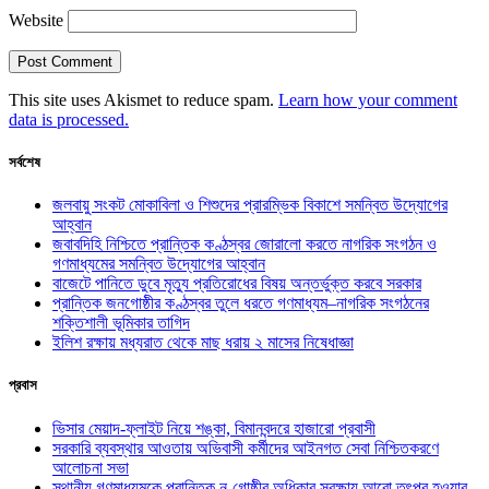
Website
This site uses Akismet to reduce spam.
Learn how your comment
data is processed.
সর্বশেষ
জলবায়ু সংকট মোকাবিলা ও শিশুদের প্রারম্ভিক বিকাশে সমন্বিত উদ্যোগের
আহ্বান
জবাবদিহি নিশ্চিতে প্রান্তিক কণ্ঠস্বর জোরালো করতে নাগরিক সংগঠন ও
গণমাধ্যমের সমন্বিত উদ্যোগের আহ্বান
বাজেটে পানিতে ডুবে মৃত্যু প্রতিরোধের বিষয় অন্তর্ভুক্ত করবে সরকার
প্রান্তিক জনগোষ্ঠীর কণ্ঠস্বর তুলে ধরতে গণমাধ্যম–নাগরিক সংগঠনের
শক্তিশালী ভূমিকার তাগিদ
ইলিশ রক্ষায় মধ্যরাত থেকে মাছ ধরায় ২ মাসের নিষেধাজ্ঞা
প্রবাস
ভিসার মেয়াদ-ফ্লাইট নিয়ে শঙ্কা, বিমানবন্দরে হাজারো প্রবাসী
সরকারি ব্যবস্থার আওতায় অভিবাসী কর্মীদের আইনগত সেবা নিশ্চিতকরণে
আলোচনা সভা
স্থানীয় গণমাধ্যমকে প্রান্তিক নৃ-গোষ্ঠীর অধিকার সুরক্ষায় আরো তৎপর হওয়ার