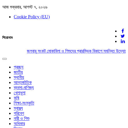
আজ শুক্রবার, আগস্ট ৭, ২০২৬
Cookie Policy (EU)
দেশের খবর
শিরোনাম
যুক্ত থাকুন দেশের সঙ্গে
জলবায়ু সংকট মোকাবিলা ও শিশুদের প্রারম্ভিক বিকাশে সমন্বিত উদ্যোগে
Toggle
navigation
প্রচ্ছদ
জাতীয়
স্থানীয়
আন্তর্জাতিক
ব্যবসা-বাণিজ্য
খেলাধুলা
কৃষি
শিক্ষা-সংস্কৃতি
স্বাস্থ্য
পরিবেশ
নারী ও শিশু
অধিকার