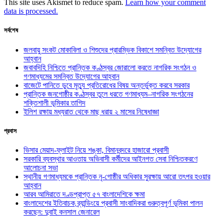
This site uses Akismet to reduce spam.
Learn how your comment
data is processed.
সর্বশেষ
জলবায়ু সংকট মোকাবিলা ও শিশুদের প্রারম্ভিক বিকাশে সমন্বিত উদ্যোগের
আহ্বান
জবাবদিহি নিশ্চিতে প্রান্তিক কণ্ঠস্বর জোরালো করতে নাগরিক সংগঠন ও
গণমাধ্যমের সমন্বিত উদ্যোগের আহ্বান
বাজেটে পানিতে ডুবে মৃত্যু প্রতিরোধের বিষয় অন্তর্ভুক্ত করবে সরকার
প্রান্তিক জনগোষ্ঠীর কণ্ঠস্বর তুলে ধরতে গণমাধ্যম–নাগরিক সংগঠনের
শক্তিশালী ভূমিকার তাগিদ
ইলিশ রক্ষায় মধ্যরাত থেকে মাছ ধরায় ২ মাসের নিষেধাজ্ঞা
প্রবাস
ভিসার মেয়াদ-ফ্লাইট নিয়ে শঙ্কা, বিমানবন্দরে হাজারো প্রবাসী
সরকারি ব্যবস্থার আওতায় অভিবাসী কর্মীদের আইনগত সেবা নিশ্চিতকরণে
আলোচনা সভা
স্থানীয় গণমাধ্যমকে প্রান্তিক নৃ-গোষ্ঠীর অধিকার সুরক্ষায় আরো তৎপর হওয়ার
আহ্বান
আরব আমিরাতে দণ্ডপ্রাপ্ত ৫৭ বাংলাদেশিকে ক্ষমা
বাংলাদেশের ইতিবাচক ব্র্যান্ডিংয়ে প্রবাসী সাংবাদিকরা গুরুত্বপূর্ণ ভূমিকা পালন
করছেন: দুবাই কনসাল জেনারেল