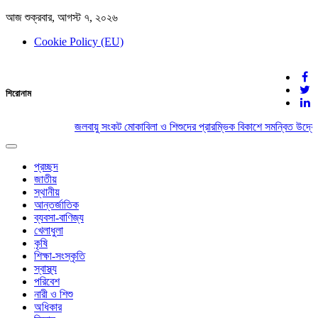
আজ শুক্রবার, আগস্ট ৭, ২০২৬
Cookie Policy (EU)
দেশের খবর
শিরোনাম
যুক্ত থাকুন দেশের সঙ্গে
জলবায়ু সংকট মোকাবিলা ও শিশুদের প্রারম্ভিক বিকাশে সমন্বিত উদ্যোগ
Toggle
navigation
প্রচ্ছদ
জাতীয়
স্থানীয়
আন্তর্জাতিক
ব্যবসা-বাণিজ্য
খেলাধুলা
কৃষি
শিক্ষা-সংস্কৃতি
স্বাস্থ্য
পরিবেশ
নারী ও শিশু
অধিকার