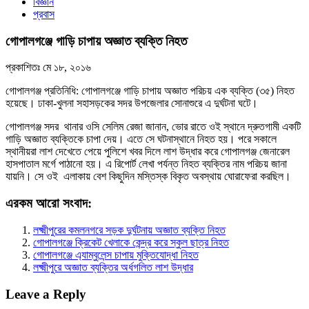
বিজ্ঞান
প্রবাস
গোপালগঞ্জে গাড়ি চাপায় অজ্ঞাত ব্যক্তি নিহত
প্রকাশিতঃ
মে ১৮, ২০১৬
গোপালগঞ্জ প্রতিনিধি: গোপালগঞ্জে গাড়ি চাপায় অজ্ঞাত পরিচয় এক ব্যক্তি (৩৫) নিহত
হয়েছে। ঢাকা-খুলনা সহাসড়কের সদর উপজেলার সোনাশুরে এ দুর্ঘটনা ঘটে।
গোপালগঞ্জ সদর থানার ওসি সেলিম রেজা জানান, ভোর রাতে ওই স্থানে দ্রুতগামী একটি
গাড়ি অজ্ঞাত ব্যক্তিকে চাপা দেয়। এতে সে ঘটনাস্থানে নিহত হয়। পরে সকালে
স্থানীয়রা লাশ দেখেতে পেয়ে পুলিশে খবর দিলে লাশ উদ্ধার করে গোপালগঞ্জ জেনারেল
হাসপাতাল মর্গে পাঠানো হয়। এ রিপোর্ট লেখা পর্যন্ত নিহত ব্যক্তির নাম পরিচয় জানা
যায়নি। সে ওই এলাকায় বেশ কিছুদিন মস্তিস্ক বিকৃত অবস্থায় ঘোরাফেরা করছিল।
এরকম আরো সংবাদ:
লক্ষ্মীপুরের কমলনগরে সড়ক দুর্ঘটনায় অজ্ঞাত ব্যক্তি নিহত
গোপালগঞ্জে ক্রিকেট খেলাকে কেন্দ্র করে স্কুল ছাত্র নিহত
গোপালগঞ্জে এ্যাম্বুলেন্স চাপায় মুক্তিযোদ্ধা নিহত
লক্ষ্মীপুরে অজ্ঞাত ব্যক্তির অর্ধগলিত লাশ উদ্ধার
Leave a Reply