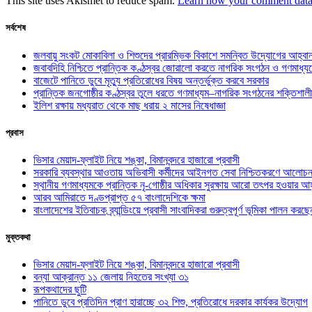
This site uses Akismet to reduce spam.
Learn how your comment data 
সর্বশেষ
জলবায়ু সংকট মোকাবিলা ও শিশুদের প্রারম্ভিক বিকাশে সমন্বিত উদ্যোগের আহ্বা
জবাবদিহি নিশ্চিতে প্রান্তিক কণ্ঠস্বর জোরালো করতে নাগরিক সংগঠন ও গণমাধ্য
বাজেটে পানিতে ডুবে মৃত্যু প্রতিরোধের বিষয় অন্তর্ভুক্ত করবে সরকার
প্রান্তিক জনগোষ্ঠীর কণ্ঠস্বর তুলে ধরতে গণমাধ্যম–নাগরিক সংগঠনের শক্তিশালী
ইলিশ রক্ষায় মধ্যরাত থেকে মাছ ধরায় ২ মাসের নিষেধাজ্ঞা
প্রবাস
ভিসার মেয়াদ-ফ্লাইট নিয়ে শঙ্কা, বিমানবন্দরে হাজারো প্রবাসী
সরকারি ব্যবস্থার আওতায় অভিবাসী কর্মীদের আইনগত সেবা নিশ্চিতকরণে আলোচন
স্থানীয় গণমাধ্যমকে প্রান্তিক নৃ-গোষ্ঠীর অধিকার সুরক্ষায় আরো তৎপর হওয়ার আহ
আরব আমিরাতে দণ্ডপ্রাপ্ত ৫৭ বাংলাদেশিকে ক্ষমা
বাংলাদেশের ইতিবাচক ব্র্যান্ডিংয়ে প্রবাসী সাংবাদিকরা গুরুত্বপূর্ণ ভূমিকা পালন ক
মুক্তকথা
ভিসার মেয়াদ-ফ্লাইট নিয়ে শঙ্কা, বিমানবন্দরে হাজারো প্রবাসী
বন্যা আক্রান্ত ১১ জেলায় নিহতের সংখ্যা ৩১
রূপকথাদের ছুটি
পানিতে ডুবে প্রতিদিন প্রাণ হারাচ্ছে ৩২ শিশু, প্রতিরোধে দরকার কার্যকর উদ্যোগ