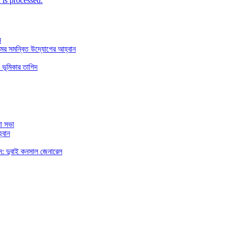
is processed.
ন
মের সমন্বিত উদ্যোগের আহ্বান
 ভূমিকার তাগিদ
া সভা
্বান
রছেন: দুবাই কনসাল জেনারেল