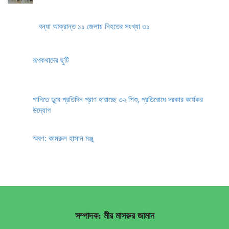
বন্যা আক্রান্ত ১১ জেলায় নিহতের সংখ্যা ৩১
রূপকথাদের ছুটি
পানিতে ডুবে প্রতিদিন প্রাণ হারাচ্ছে ৩২ শিশু, প্রতিরোধে দরকার কার্যকর
উদ্যোগ
স্মরণ: কামরুল হাসান মঞ্জু
সম্পাদক: মীর মাসরুর জামান