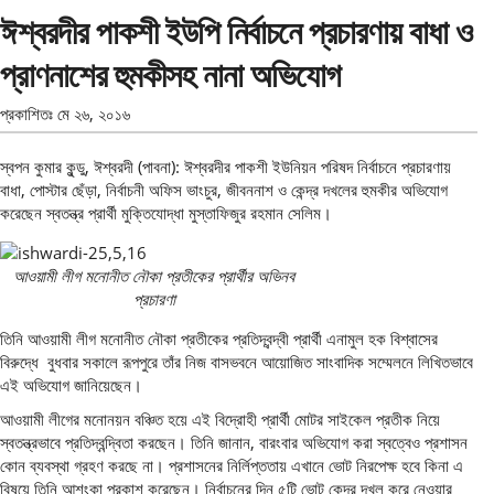
ঈশ্বরদীর পাকশী ইউপি নির্বাচনে প্রচারণায় বাধা ও
প্রাণনাশের হুমকীসহ নানা অভিযোগ
প্রকাশিতঃ
মে ২৬, ২০১৬
স্বপন কুমার কুন্ডু, ঈশ্বরদী (পাবনা): ঈশ্বরদীর পাকশী ইউনিয়ন পরিষদ নির্বাচনে প্রচারণায়
বাধা, পোস্টার ছেঁড়া, নির্বাচনী অফিস ভাংচুর, জীবননাশ ও কেন্দ্র দখলের হুমকীর অভিযোগ
করেছেন স্বতন্ত্র প্রার্থী মুক্তিযোদ্ধা মুস্তাফিজুর রহমান সেলিম।
আওয়ামী লীগ মনোনীত নৌকা প্রতীকের প্রার্থীর অভিনব
প্রচারণা
তিনি আওয়ামী লীগ মনোনীত নৌকা প্রতীকের প্রতিদ্বন্দ্বী প্রার্থী এনামুল হক বিশ্বাসের
বিরুদ্ধে বুধবার সকালে রূপপুরে তাঁর নিজ বাসভবনে আয়োজিত সাংবাদিক সম্মেলনে লিখিতভাবে
এই অভিযোগ জানিয়েছেন।
আওয়ামী লীগের মনোনয়ন বঞ্চিত হয়ে এই বিদ্রোহী প্রার্থী মোটর সাইকেল প্রতীক নিয়ে
স্বতন্ত্রভাবে প্রতিদ্বন্দ্বিতা করছেন। তিনি জানান, বারংবার অভিযোগ করা স্বত্বেও প্রশাসন
কোন ব্যবস্থা গ্রহণ করছে না। প্রশাসনের নির্লিপ্ততায় এখানে ভোট নিরপেক্ষ হবে কিনা এ
বিষয়ে তিনি আশংকা প্রকাশ করেছেন। নির্বাচনের দিন ৫টি ভোট কেন্দ্র দখল করে নেওয়ার