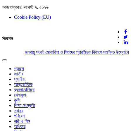
আজ শুক্রবার, আগস্ট ৭, ২০২৬
Cookie Policy (EU)
দেশের খবর
শিরোনাম
যুক্ত থাকুন দেশের সঙ্গে
জলবায়ু সংকট মোকাবিলা ও শিশুদের প্রারম্ভিক বিকাশে সমন্বিত উদ্যোগের 
Toggle
navigation
প্রচ্ছদ
জাতীয়
স্থানীয়
আন্তর্জাতিক
ব্যবসা-বাণিজ্য
খেলাধুলা
কৃষি
শিক্ষা-সংস্কৃতি
স্বাস্থ্য
পরিবেশ
নারী ও শিশু
অধিকার