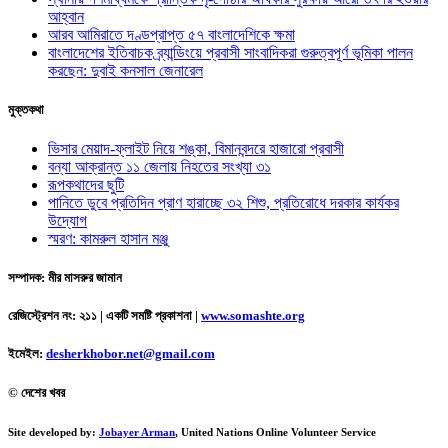
আহ্বান
আরব আমিরাতে দণ্ডপ্রাপ্ত ৫৭ বাংলাদেশিকে ক্ষমা
বাংলাদেশের ইতিবাচক ব্র্যান্ডিংয়ে প্রবাসী সাংবাদিকরা গুরুত্বপূর্ণ ভূমিকা পালন
করছেন: দুবাই কনসাল জেনারেল
মুক্তকথা
ভিসার মেয়াদ-ফ্লাইট নিয়ে শঙ্কা, বিমানবন্দরে হাজারো প্রবাসী
বন্যা আক্রান্ত ১১ জেলায় নিহতের সংখ্যা ৩১
রূপকথাদের ছুটি
পানিতে ডুবে প্রতিদিন প্রাণ হারাচ্ছে ৩২ শিশু, প্রতিরোধে দরকার কার্যকর
উদ্যোগ
স্মরণ: কামরুল হাসান মঞ্জু
সম্পাদক: মীর মাসরুর জামান
রেজিস্ট্রেশন নং: ২১১ | একটি সমষ্টি প্রকাশনা
|
www.somashte.org
ইমেইল:
desherkhobor.net@gmail.com
© দেশের খবর
Site developed by:
Jobayer Arman
, United Nations Online Volunteer Service