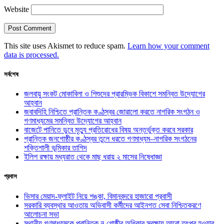
Website
This site uses Akismet to reduce spam.
Learn how your comment
data is processed.
সর্বশেষ
জলবায়ু সংকট মোকাবিলা ও শিশুদের প্রারম্ভিক বিকাশে সমন্বিত উদ্যোগের
আহ্বান
জবাবদিহি নিশ্চিতে প্রান্তিক কণ্ঠস্বর জোরালো করতে নাগরিক সংগঠন ও
গণমাধ্যমের সমন্বিত উদ্যোগের আহ্বান
বাজেটে পানিতে ডুবে মৃত্যু প্রতিরোধের বিষয় অন্তর্ভুক্ত করবে সরকার
প্রান্তিক জনগোষ্ঠীর কণ্ঠস্বর তুলে ধরতে গণমাধ্যম–নাগরিক সংগঠনের
শক্তিশালী ভূমিকার তাগিদ
ইলিশ রক্ষায় মধ্যরাত থেকে মাছ ধরায় ২ মাসের নিষেধাজ্ঞা
প্রবাস
ভিসার মেয়াদ-ফ্লাইট নিয়ে শঙ্কা, বিমানবন্দরে হাজারো প্রবাসী
সরকারি ব্যবস্থার আওতায় অভিবাসী কর্মীদের আইনগত সেবা নিশ্চিতকরণে
আলোচনা সভা
স্থানীয় গণমাধ্যমকে প্রান্তিক নৃ-গোষ্ঠীর অধিকার সুরক্ষায় আরো তৎপর হওয়ার